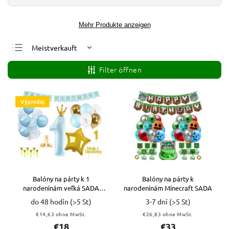
Mehr Produkte anzeigen
Meistverkauft
Günstigste
Filter öffnen
Teuerste
Alphabetisch
Výpredaj
Balóny na párty k 1
Balóny na párty k
narodeninám veľká SADA
narodeninám Minecraft SADA
VYPR
do 48 hodín
(>5 St)
3-7 dní
(>5 St)
€14,63 ohne MwSt.
€26,83 ohne MwSt.
€18
€33