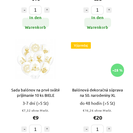
In den
In den
Warenkorb
Warenkorb
Výpredaj
–25 %
Sada balónov na prvé sväté
Balónová dekoračná súprava
prijímanie 10 ks BIELE
na 50. narodeniny XL
3-7 dní
(>5 St)
do 48 hodín
(>5 St)
€7,32 ohne MwSt.
€16,26 ohne MwSt.
€9
€20