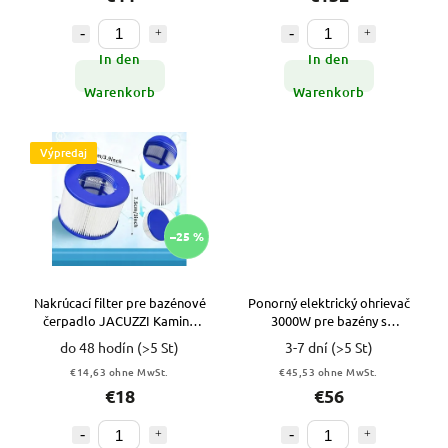
In den
In den
Warenkorb
Warenkorb
Výpredaj
–25 %
Nakrúcací filter pre bazénové
Ponorný elektrický ohrievač
čerpadlo JACUZZI Kamino
3000W pre bazény s
VYPR
časovačom VYPR
do 48 hodín
(>5 St)
3-7 dní
(>5 St)
€14,63 ohne MwSt.
€45,53 ohne MwSt.
€18
€56