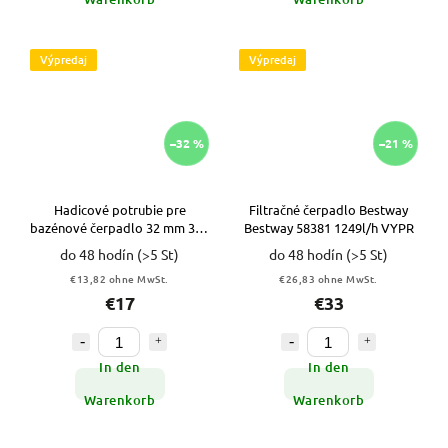
Výpredaj
Výpredaj
–32 %
–21 %
Hadicové potrubie pre
Filtračné čerpadlo Bestway
bazénové čerpadlo 32 mm 3 m
Bestway 58381 1249l/h VYPR
Bestway 58369 VYPR
do 48 hodín
(>5 St)
do 48 hodín
(>5 St)
€13,82 ohne MwSt.
€26,83 ohne MwSt.
€17
€33
In den
In den
Warenkorb
Warenkorb