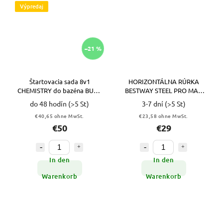
Výpredaj
–21 %
Štartovacia sada 8v1
HORIZONTÁLNA RÚRKA
CHEMISTRY do bazéna BUOY
BESTWAY STEEL PRO MAX
GAMIX VYPR
PRE RÁM BAZÉNA 366 x 100
do 48 hodín
(>5 St)
3-7 dní
(>5 St)
CM - RATAN VYPR
€40,65 ohne MwSt.
€23,58 ohne MwSt.
€50
€29
In den
In den
Warenkorb
Warenkorb