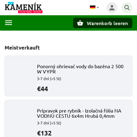
Warenkorb leeren
Suchen
Meistverkauft
Ponorný ohrievač vody do bazéna 2 500
W VYPR
3-7 dní
(>5 St)
€44
Prípravok pre rybník - Izolačná fólia NA
VODNÚ CESTU 6x4m Hrubá 0,4mm
3-7 dní
(>5 St)
€132