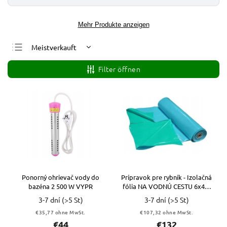
Mehr Produkte anzeigen
Meistverkauft
Günstigste
Filter öffnen
Teuerste
Alphabetisch
Ponorný ohrievač vody do
Prípravok pre rybník - Izolačná
bazéna 2 500 W VYPR
fólia NA VODNÚ CESTU 6x4m
Hrubá 0,4mm
3-7 dní
(>5 St)
3-7 dní
(>5 St)
€35,77 ohne MwSt.
€107,32 ohne MwSt.
€44
€132