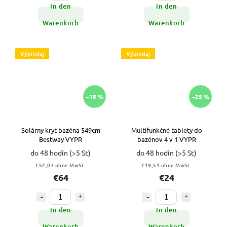
In den
In den
Warenkorb
Warenkorb
Výpredaj
Výpredaj
–18 %
–25 %
Solárny kryt bazéna 549cm
Multifunkčné tablety do
Bestway VYPR
bazénov 4 v 1 VYPR
do 48 hodín
(>5 St)
do 48 hodín
(>5 St)
€52,03 ohne MwSt.
€19,51 ohne MwSt.
€64
€24
In den
In den
Warenkorb
Warenkorb