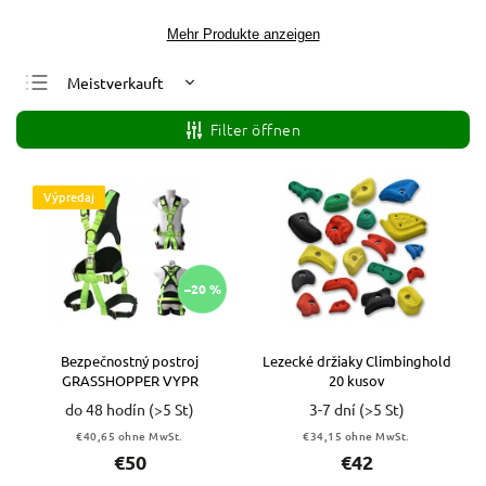
Mehr Produkte anzeigen
Meistverkauft
Günstigste
Filter öffnen
Teuerste
Alphabetisch
Výpredaj
–20 %
Bezpečnostný postroj
Lezecké držiaky Climbinghold
GRASSHOPPER VYPR
20 kusov
do 48 hodín
(>5 St)
3-7 dní
(>5 St)
€40,65 ohne MwSt.
€34,15 ohne MwSt.
€50
€42