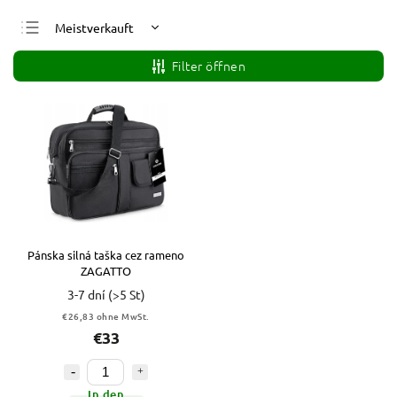
Meistverkauft
Günstigste
Filter öffnen
Teuerste
Alphabetisch
Pánska silná taška cez rameno
ZAGATTO
3-7 dní
(>5 St)
€26,83 ohne MwSt.
€33
In den