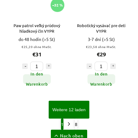
–32 %
Paw patrol veľký prúdový
Robotický vysávač pre deti
hliadkový čln VYPR
VYPR
do 48 hodín
(>5 St)
3-7 dní
(>5 St)
€25,20 ohne MwSt.
€23,58 ohne MwSt.
€31
€29
In den
In den
Warenkorb
Warenkorb
Weitere 12 laden
1
8
Nach oben