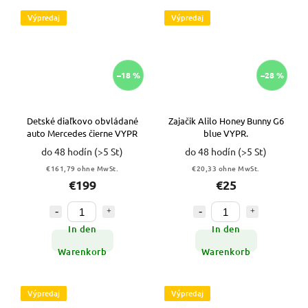
Výpredaj
Výpredaj
–18 %
–28 %
Detské diaľkovo obvládané
Zajačik Alilo Honey Bunny G6
auto Mercedes čierne VYPR
blue VYPR.
do 48 hodín
(>5 St)
do 48 hodín
(>5 St)
€161,79 ohne MwSt.
€20,33 ohne MwSt.
€199
€25
In den
In den
Warenkorb
Warenkorb
Výpredaj
Výpredaj