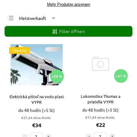
Mehr Produkte anzeigen
Meistverkauft
Günstigste
Filter öffnen
Teuerste
Alphabetisch
Výpredaj
–31 %
–24 %
Lokomotíva Thomas a
Elektrická pištoľ na vodu plast
priateľia VYPR
VYPR
do 48 hodín
(>5 St)
do 48 hodín
(>5 St)
€17,89 ohne MwSt.
€27,64 ohne MwSt.
€22
€34