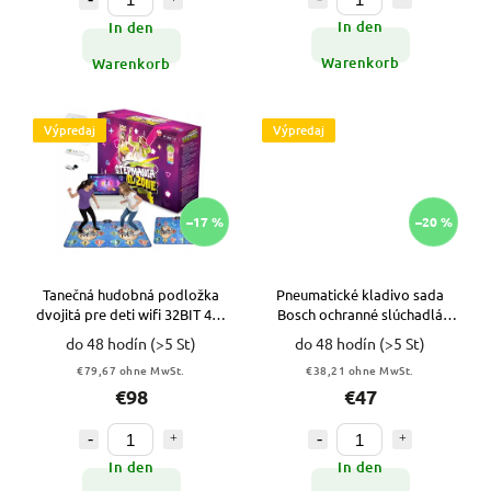
In den
In den
Warenkorb
Warenkorb
Výpredaj
Výpredaj
–17 %
–20 %
Tanečná hudobná podložka
Pneumatické kladivo sada
dvojitá pre deti wifi 32BIT 4v1
Bosch ochranné slúchadlá
TV VYPR
VYPR
do 48 hodín
(>5 St)
do 48 hodín
(>5 St)
€79,67 ohne MwSt.
€38,21 ohne MwSt.
€98
€47
In den
In den