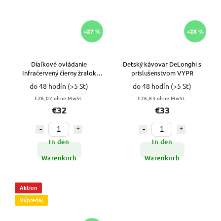
–27 %
–28 %
Diaľkové ovládanie
Detský kávovar DeLonghi s
Infračervený čierny žralok
príslušenstvom VYPR
VYPR
do 48 hodín
(>5 St)
do 48 hodín
(>5 St)
€26,02 ohne MwSt.
€26,83 ohne MwSt.
€32
€33
In den
In den
Warenkorb
Warenkorb
Aktion
Výpredaj