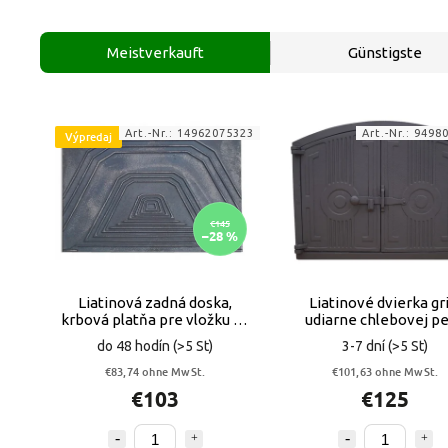
Meistverkauft
Günstigste
Art.-Nr.:
14962075323
Art.-Nr.:
9498
Výpredaj
€145
–28 %
Liatinová zadná doska,
Liatinové dvierka gri
krbová platňa pre vložku do
udiarne chlebovej p
krbu B 1 VYPR
VYPR
do 48 hodín
(>5 St)
3-7 dní
(>5 St)
€83,74 ohne MwSt.
€101,63 ohne MwSt.
€103
€125