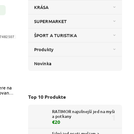
KRÁSA
SUPERMARKET
ŠPORT A TURISTIKA
7482507
Produkty
Novinka
ere na
ovaný
Top 10 Produkte
RATIMOR najsilnejší jed na myši
a potkany
€20
Silný jed proti myšiam a