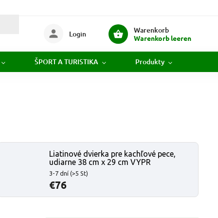
Warenkorb
Login
Warenkorb leeren
ŠPORT A TURISTIKA
Produkty
Novi
Liatinové dvierka pre kachľové pece,
udiarne 38 cm x 29 cm VYPR
3-7 dní
(>5 St)
€76