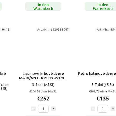
In den
In den
Warenkorb
Warenkorb
910446
Art.-Nr.:
6829381047
Art.-Nr.:
854
 krb
Liatinové krbové dvere
Retro liatinové dvere
MAJA/ANTEK 600 x 491mm
so zásuvkou na popolník
dnaním
3-7 dní
(>5 St)
3-7 dní
(>5 St)
>5 St)
€204,88 ohne MwSt.
€109,76 ohne MwSt
€252
€135