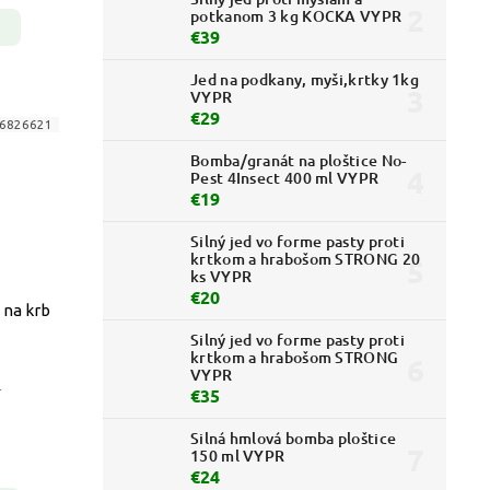
potkanom 3 kg KOCKA VYPR
€39
Jed na podkany, myši,krtky 1kg
VYPR
€29
6826621
Bomba/granát na ploštice No-
Pest 4Insect 400 ml VYPR
€19
Silný jed vo forme pasty proti
krtkom a hrabošom STRONG 20
ks VYPR
€20
 na krb
Silný jed vo forme pasty proti
krtkom a hrabošom STRONG
VYPR
.
€35
Silná hmlová bomba ploštice
150 ml VYPR
€24