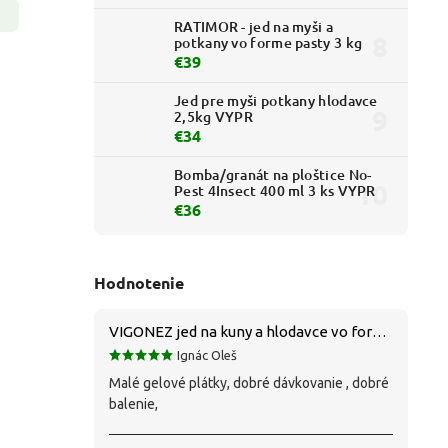
RATIMOR - jed na myši a
potkany vo forme pasty 3 kg
€39
Jed pre myši potkany hlodavce
2,5kg VYPR
€34
Bomba/granát na ploštice No-
Pest 4Insect 400 ml 3 ks VYPR
€36
Hodnotenie
VIGONEZ jed na kuny a hlodavce vo forme pasty 1,5 kg
Ignác Oleš
Malé gelové plátky, dobré dávkovanie , dobré
balenie,