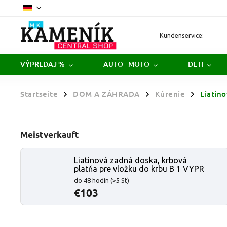
Kundenservice:
VÝPREDAJ %
AUTO - MOTO
DETI
Startseite
DOM A ZÁHRADA
Kúrenie
Liatin
/
/
/
Meistverkauft
Liatinová zadná doska, krbová
platňa pre vložku do krbu B 1 VYPR
do 48 hodín
(>5 St)
€103