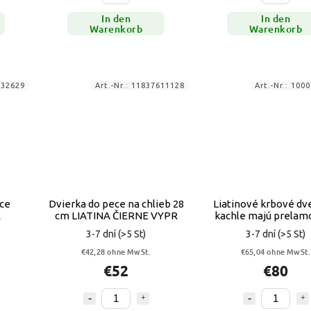
In den
In den
Warenkorb
Warenkorb
632629
Art.-Nr.:
11837611128
Art.-Nr.:
1000
ece
Dvierka do pece na chlieb 28
Liatinové krbové dv
R
cm LIATINA ČIERNE VYPR
kachle majú prelam
rošt
3-7 dní
(>5 St)
3-7 dní
(>5 St)
€42,28 ohne MwSt.
€65,04 ohne MwSt.
€52
€80