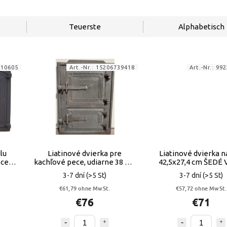
Teuerste
Alphabetisch
010605
Art.-Nr.:
15206739418
Art.-Nr.:
992
lu
Liatinové dvierka pre
Liatinové dvierka n
ece
kachľové pece, udiarne 38 cm
42,5x27,4 cm ŠEDÉ
x 29 cm VYPR
3-7 dní
(>5 St)
3-7 dní
(>5 St)
€61,79 ohne MwSt.
€57,72 ohne MwSt.
€76
€71