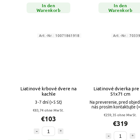
In den
In den
Warenkorb
Warenkorb
Art.-Nr.:
10071861918
Art.-Nr.:
7033
Liatinové krbové dvere na
Liatinové dvierka pre
kachle
51x71 cm
3-7 dní
(>5 St)
Na preverenie, pred obje
nás prosím kontaktujte
(
€83,74 ohne MwSt.
€259,35 ohne MwSt.
€103
€319