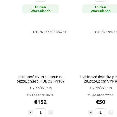
In den
In den
Warenkorb
Warenkorb
Art.-Nr.:
11999624753
Art.-Nr.:
9922
Liatinové dvierka pece na
Liatinové dvierka p
pizzu, chlieb HUBOS H1107
28,2x24,2 cm VYP
3-7 dní
(>5 St)
3-7 dní
(>5 St)
€123,58 ohne MwSt.
€40,65 ohne MwSt.
€152
€50