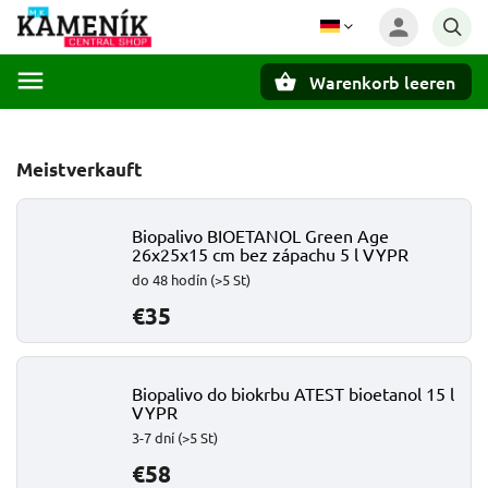
Warenkorb leeren
Suchen
Meistverkauft
Biopalivo BIOETANOL Green Age
26x25x15 cm bez zápachu 5 l VYPR
do 48 hodín
(>5 St)
€35
Biopalivo do biokrbu ATEST bioetanol 15 l
VYPR
3-7 dní
(>5 St)
€58