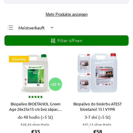
Mehr Produkte anzeigen
Meistverkauft
Günstigste
Filter öffnen
Teuerste
Alphabetisch
Výpredaj
–22 %
Biopalivo BIOETANOL Green
Biopalivo do biokrbu ATEST
Age 26x25x15 cm bez zápachu
bioetanol 15 l VYPR
5 l VYPR
do 48 hodín
(>5 St)
3-7 dní
(>5 St)
€28,46 ohne MwSt.
€47,15 ohne MwSt.
€35
€58