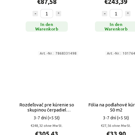
€87,58
€243,39
In den
In den
Warenkorb
Warenkorb
Art.-Nr.:
7868331498
Art.-Nr.:
10176
Rozdeľovač pre kúrenie so
Fólia na podlahové kú
skupinou čerpadiel
50 m2
GRUNDFOS 3
3-7 dní
(>5 St)
3-7 dní
(>5 St)
€248,32 ohne MwSt.
€27,56 ohne MwSt.
€305,43
€33,90