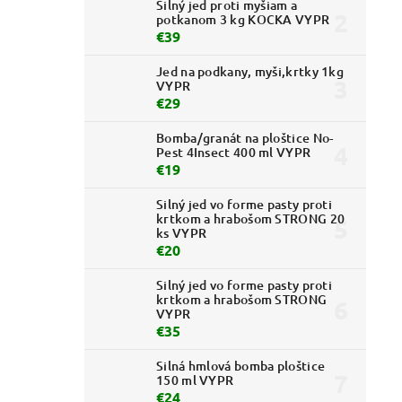
Silný jed proti myšiam a
potkanom 3 kg KOCKA VYPR
€39
Jed na podkany, myši,krtky 1kg
VYPR
€29
Bomba/granát na ploštice No-
Pest 4Insect 400 ml VYPR
€19
Silný jed vo forme pasty proti
krtkom a hrabošom STRONG 20
ks VYPR
€20
Silný jed vo forme pasty proti
krtkom a hrabošom STRONG
VYPR
€35
Silná hmlová bomba ploštice
150 ml VYPR
€24