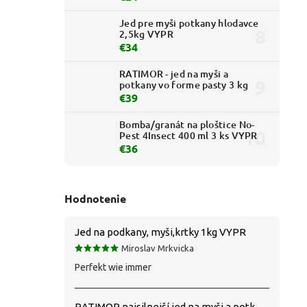
Jed pre myši potkany hlodavce
2,5kg VYPR
€34
RATIMOR - jed na myši a
potkany vo forme pasty 3 kg
€39
Bomba/granát na ploštice No-
Pest 4Insect 400 ml 3 ks VYPR
€36
Hodnotenie
Jed na podkany, myši,krtky 1kg VYPR
Miroslav Mrkvicka
Perfekt wie immer
RATIMOR najsilnejší jed na myši a potkany