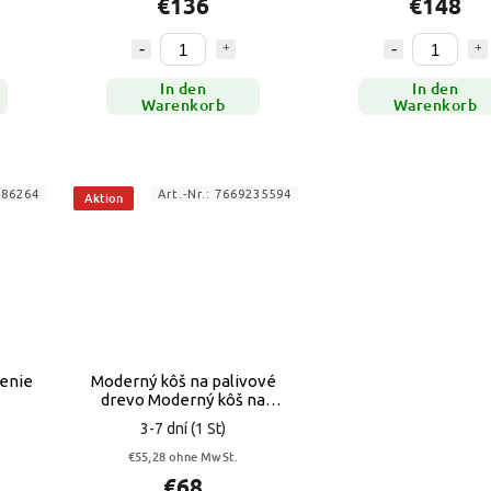
€136
€148
In den
In den
Warenkorb
Warenkorb
486264
Art.-Nr.:
7669235594
Aktion
renie
Moderný kôš na palivové
drevo
Moderný kôš na
palivové drevo ku krbu
3-7 dní
(1 St)
€55,28 ohne MwSt.
€68