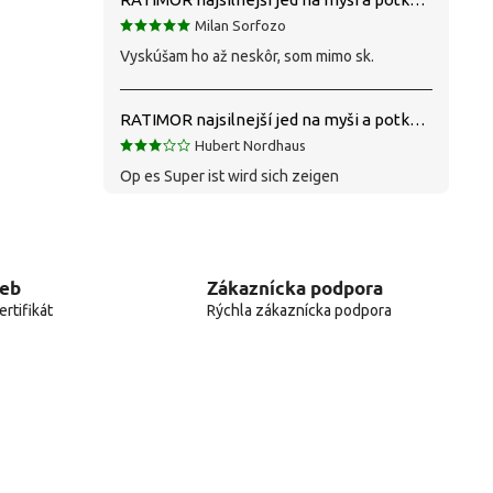
Milan Sorfozo
Vyskúšam ho až neskôr, som mimo sk.
RATIMOR najsilnejší jed na myši a potkany
Hubert Nordhaus
Op es Super ist wird sich zeigen
web
Zákaznícka podpora
rtifikát
Rýchla zákaznícka podpora