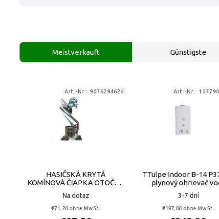
Meistverkauft
Günstigste
Art.-Nr.:
9076294624
Art.-Nr.:
10779
HASIČSKÁ KRYTÁ
TTulpe Indoor B-14 P3
KOMÍNOVÁ ČIAPKA OTOČNÁ
plynový ohrievač vo
VEŽA 180
Na dotaz
3-7 dní
€71,20 ohne MwSt.
€197,88 ohne MwSt.