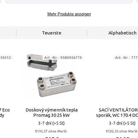
Mehr Produkte anzeigen
Teuerste
Alphabetisch
059512
Art.-Nr.:
9580956770
Art.-Nr.:
777
7 Eco
Doskový výmenník tepla
SACÍ VENTILÁTOR
dy
Promag 30 25 kW
sporák, WC 170.4 
3-7 dní
(>5 St)
3-7 dní
(>5 St)
€110,57 ohne MwSt.
€120,33 ohne MwSt