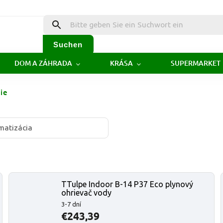
Suchen
DOM A ZÁHRADA
KRÁSA
SUPERMARKET
ie
imatizácia
TTulpe Indoor B-14 P37 Eco plynový
ohrievač vody
3-7 dní
€243,39