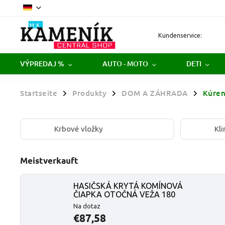
Kundenservice:
VÝPREDAJ %
AUTO - MOTO
DETI
Startseite
Produkty
DOM A ZÁHRADA
Kúren
/
/
/
Krbové vložky
Kl
Meistverkauft
HASIČSKÁ KRYTÁ KOMÍNOVÁ
ČIAPKA OTOČNÁ VEŽA 180
Na dotaz
€87,58