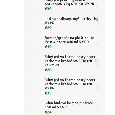
potkanom 3 kg KOCKA VYPR
€39
Jed na podkany, myši,krtky 1kg
VYPR
€29
Bomba/granát na ploštice No-
Pest 4Insect 400 ml VYPR
€19
Silný jed vo forme pasty proti
krtkom a hrabošom STRONG 20
ks VYPR
€20
Silný jed vo forme pasty proti
krtkom a hrabošom STRONG
VYPR
€35
Silná hmlová bomba ploštice
150 ml VYPR
€24