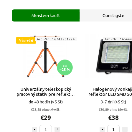
Meistverkauft
Günstigste
Art.-Nr.:
16743951724
Art.-Nr.:
16566
Výpredaj
€39
–25 %
Univerzálny teleskopický
Halogénový vonkaj
pracovný statív pre reflektor
reflektor LED SMD 50
1,6 m VYPR
6500 K VYPR
do 48 hodín
(>5 St)
3-7 dní
(>5 St)
€23,58 ohne MwSt.
€30,89 ohne MwSt.
€29
€38