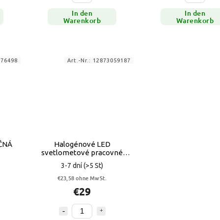
In den
In den
Warenkorb
Warenkorb
176498
Art.-Nr.:
12873059187
ČNÁ
Halogénové LED
svetlometové pracovné
svetlo 16x3W 3070Lm
3-7 dní
(>5 St)
€23,58 ohne MwSt.
€29