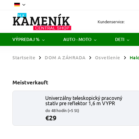
Kundenservice:
VÝPREDAJ %
AUTO - MOTO
DETI
Startseite
DOM A ZÁHRADA
Osvetlenie
Hal
/
/
/
Meistverkauft
Univerzálny teleskopický pracovný
statív pre reflektor 1,6 m VYPR
do 48 hodín
(>5 St)
€29