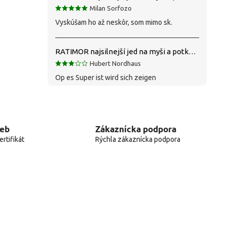
Milan Sorfozo
Vyskúšam ho až neskôr, som mimo sk.
RATIMOR najsilnejší jed na myši a potkany
Hubert Nordhaus
Op es Super ist wird sich zeigen
web
Zákaznícka podpora
rtifikát
Rýchla zákaznícka podpora