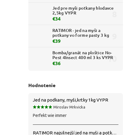
Jed pre myši potkany hlodavce
2,5kg VYPR
€34
RATIMOR - jed na myši a
potkany vo forme pasty 3 kg
€39
Bomba/granát na ploštice No-
Pest 4Insect 400 ml 3 ks VYPR
€36
Hodnotenie
Jed na podkany, myši,krtky 1kg VYPR
Miroslav Mrkvicka
Perfekt wie immer
RATIMOR najsilnejší jed na myši a potkany