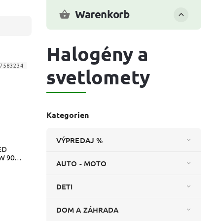
Warenkorb
Halogény a
7583234
svetlomety
Kategorien
VÝPREDAJ %
ED
W 9000
AUTO - MOTO
T
DETI
DOM A ZÁHRADA