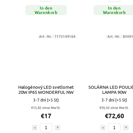
In den
In den
Warenkorb
Warenkorb
Art.-Nr.:
7173149164
Art.-Nr.:
8309
Halogénový LED svetlomet
SOLÁRNA LED POULI
20W IP65 WONDERFUL NW
LAMPA 90W
3-7 dní
(>5 St)
3-7 dní
(>5 St)
€13,82 ohne MwSt.
€59,02 ohne MwSt.
€17
€72,60