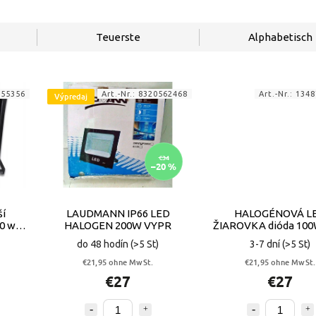
Teuerste
Alphabetisch
655356
Art.-Nr.:
8320562468
Art.-Nr.:
1348
Výpredaj
€34
–20 %
ší
LAUDMANN IP66 LED
HALOGÉNOVÁ L
0 w
HALOGEN 200W VYPR
ŽIAROVKA dióda 100
LM SVETLOME
do 48 hodín
(>5 St)
3-7 dní
(>5 St)
€21,95 ohne MwSt.
€21,95 ohne MwSt.
€27
€27