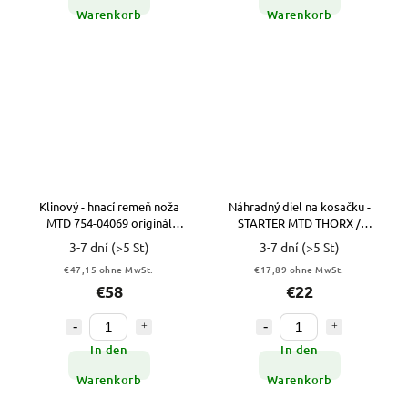
Warenkorb
Warenkorb
Klinový - hnací remeň noža
Náhradný diel na kosačku -
MTD 754-04069 originál
STARTER MTD THORX /
15,8x2667
BOLENS 40 46 51 395 PO SPO
3-7 dní
(>5 St)
3-7 dní
(>5 St)
€47,15 ohne MwSt.
€17,89 ohne MwSt.
€58
€22
In den
In den
Warenkorb
Warenkorb