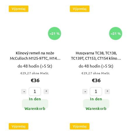
Výpredaj
Výpredaj
–21 %
–21 %
Klinový remeň na nože
Husqvarna TC38, TC138,
McCulloch M125-97TC, M145-
TC139T, CT153, CT154 klinový
97TC; Jonsered LT2217CMA
remeň 439726
do 48 hodín
(>5 St)
do 48 hodín
(>5 St)
439726 VYPR
€29,27 ohne MwSt.
€29,27 ohne MwSt.
€36
€36
In den
In den
Warenkorb
Warenkorb
Výpredaj
Výpredaj