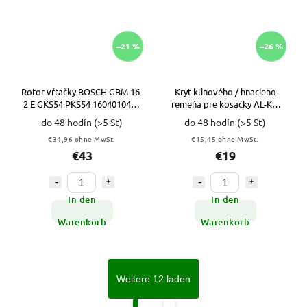
–21 %
–26 %
Rotor vŕtačky BOSCH GBM 16-
Kryt klinového / hnacieho
2 E GKS54 PKS54 1604010451
remeňa pre kosačky AL-KO
VYPR
VYPR
do 48 hodín
(>5 St)
do 48 hodín
(>5 St)
€34,96 ohne MwSt.
€15,45 ohne MwSt.
€43
€19
In den
In den
Warenkorb
Warenkorb
Weitere 12 laden