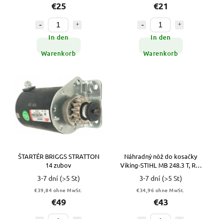
€25
€21
In den
In den
Warenkorb
Warenkorb
ŠTARTÉR BRIGGS STRATTON
Náhradný nôž do kosačky
14 zubov
Viking-STIHL MB 248.3 T, RM
248 T VYPR
3-7 dní
(>5 St)
3-7 dní
(>5 St)
€39,84 ohne MwSt.
€34,96 ohne MwSt.
€49
€43