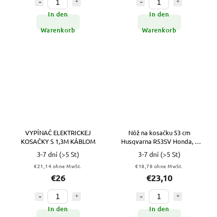
In den
In den
Warenkorb
Warenkorb
VYPÍNAČ ELEKTRICKEJ
Nôž na kosačku 53 cm
KOSAČKY S 1,3M KÁBLOM
Husqvarna R53SV Honda, s
BRIGGS STRATTON
3-7 dní
(>5 St)
3-7 dní
(>5 St)
€21,14 ohne MwSt.
€18,78 ohne MwSt.
€26
€23,10
In den
In den