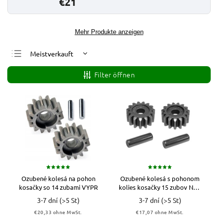
€21
Mehr Produkte anzeigen
Meistverkauft
Günstigste
Filter öffnen
Teuerste
Alphabetisch
Ozubené kolesá na pohon
Ozubené kolesá s pohonom
kosačky so 14 zubami VYPR
kolies kosačky 15 zubov NAC
LS48 53 RIWALL VYPR
3-7 dní
(>5 St)
3-7 dní
(>5 St)
€20,33 ohne MwSt.
€17,07 ohne MwSt.