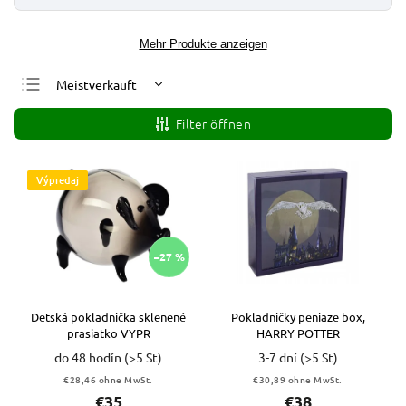
Mehr Produkte anzeigen
Meistverkauft
Günstigste
Filter öffnen
Teuerste
Alphabetisch
Výpredaj
–27 %
Detská pokladnička sklenené
Pokladničky peniaze box,
prasiatko VYPR
HARRY POTTER
do 48 hodín
(>5 St)
3-7 dní
(>5 St)
€28,46 ohne MwSt.
€30,89 ohne MwSt.
€35
€38