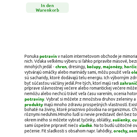
In den
Warenkorb
potravín
Ponuka
v našom internetovom obchode je mimoriadn
nich. Vďaka veľkému výberu si ľahko pripravíte mäsové, bezmä
chren
kečupy
majonézy
horčic
mnohých jedál -
, dresingy,
,
,
ol
vytvárajú omáčky alebo marinády sami, môžu použiť veľa
sú sacharidy, ktoré dodávajú telu energiu. Ich výborným zd
zahrani
byť súčasťou väčšiny jedál.
Pre tých, ktorí majú radi
príprave slávnostnej večere alebo romantickej večere môžet
nemôžu alebo nechcú tráviť veľa času varením, ocenia hotové
potraviny
. Vybrať si môžete z množstva druhov zeleniny a
produkty
majú mnoho zdraviu prospešných vlastností. Exis
bohaté na živiny, ktoré priaznivo pôsobia na organizmus. Chl
rôznymi neduhmi.
Mnoho ľudí si nevie predstaviť deň bez to
sušienky
cu
okrem iného si môžete vybrať tyčinky, oblátky,
,
sladké
sami úspešne pripraviť niečo
. Na to budú užitočné o
orechy
,
sem
pečenie. Fit sladkosti s obsahom napr. lahôdky,