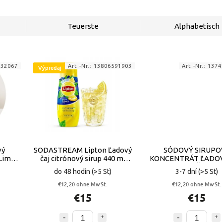
Teuerste
Alphabetisch
432067
Art.-Nr.:
13806591903
Art.-Nr.:
1374
Výpredaj
vý
SODASTREAM Lipton Ľadový
SÓDOVÝ SIRUPO
 Lime
čaj citrónový sirup 440 ml
KONCENTRÁT ĽADOV
PR
VYPR
BROSKYŇA VY
do 48 hodín
(>5 St)
3-7 dní
(>5 St)
€12,20 ohne MwSt.
€12,20 ohne MwSt.
€15
€15