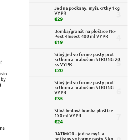
Jed na podkany, myši,krtky 1kg
VYPR
€29
Bomba/granát na ploštice No-
Pest 4Insect 400 ml VYPR
€19
Silný jed vo forme pasty proti
krtkom a hrabošom STRONG 20
uť
ks VYPR
€20
ivín
i by
Silný jed vo forme pasty proti
i
krtkom a hrabošom STRONG
VYPR
€35
Silná hmlová bomba ploštice
150 ml VYPR
€24
 na
RATIMOR - jed na myši a
potkany vo forme pasty 3 kg