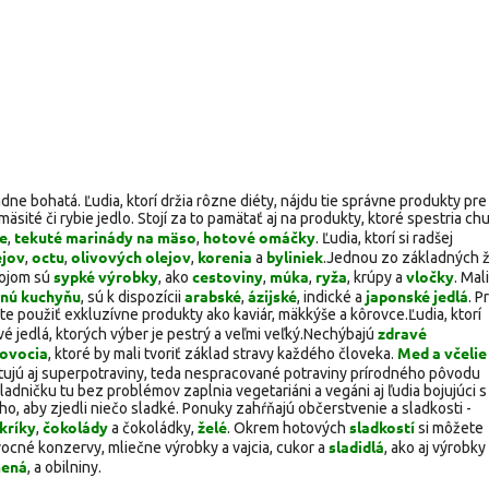
e bohatá. Ľudia, ktorí držia rôzne diéty, nájdu tie správne produkty pre
sité či rybie jedlo. Stojí za to pamätať aj na produkty, ktoré spestria ch
e
tekuté marinády na mäso
hotové omáčky
,
,
. Ľudia, ktorí si radšej
ejov
octu
olivových olejov
korenia
byliniek
,
,
,
a
.
Jednou zo základných ž
sypké výrobky
cestoviny
múka
ryža
vločky
rojom sú
, ako
,
,
, krúpy a
. Mal
čnú kuchyňu
arabské
ázijské
japonské jedlá
, sú k dispozícii
,
, indické a
. Pr
e použiť exkluzívne produkty ako kaviár, mäkkýše a kôrovce.
Ľudia, ktorí
zdravé
 jedlá, ktorých výber je pestrý a veľmi veľký.
Nechýbajú
ovocia
Med a včelie
, ktoré by mali tvoriť základ stravy každého človeka.
tujú aj superpotraviny, teda nespracované potraviny prírodného pôvodu
adničku tu bez problémov zaplnia vegetariáni a vegáni aj ľudia bojujúci s
ho, aby zjedli niečo sladké. Ponuky zahŕňajú občerstvenie a sladkosti -
kríky
čokolády
želé
sladkostí
,
a čokoládky,
. Okrem hotových
si môžete
sladidlá
vocné konzervy, mliečne výrobky a vajcia, cukor a
, ako aj výrobky
ená
, a obilniny.