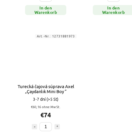
In den
In den
Warenkorb
Warenkorb
Art.-Nr.:
12731881973
Turecká čajová súprava Axel
„Çaydanlık Mini Boy “
3-7 dní
(>5 St)
€60,16 ohne MwSt.
€74