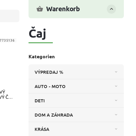
Warenkorb
Čaj
7735136
Kategorien
VÝPREDAJ %
AUTO - MOTO
VÝ
Ý ČAJ
DETI
PR
DOM A ZÁHRADA
KRÁSA