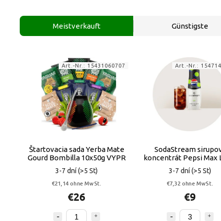
Meistverkauft
Günstigste
Art.-Nr.:
15431060707
Art.-Nr.:
15471
Štartovacia sada Yerba Mate
SodaStream sirupo
Gourd Bombilla 10x50g VYPR
koncentrát Pepsi Max
Flavour 440 ml VY
3-7 dní
(>5 St)
3-7 dní
(>5 St)
€21,14 ohne MwSt.
€7,32 ohne MwSt.
€26
€9