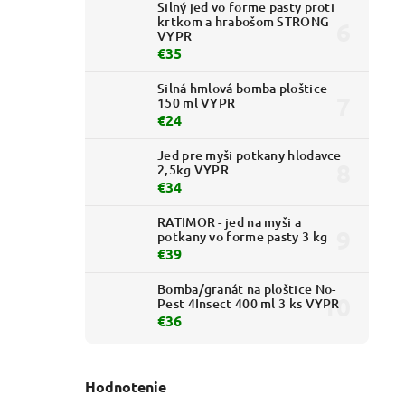
Silný jed vo forme pasty proti
krtkom a hrabošom STRONG
VYPR
€35
Silná hmlová bomba ploštice
150 ml VYPR
€24
Jed pre myši potkany hlodavce
2,5kg VYPR
€34
RATIMOR - jed na myši a
potkany vo forme pasty 3 kg
€39
Bomba/granát na ploštice No-
Pest 4Insect 400 ml 3 ks VYPR
€36
Hodnotenie