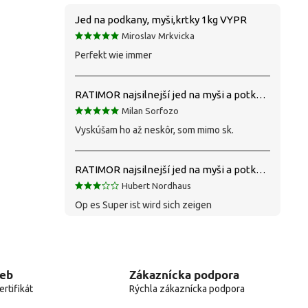
Jed na podkany, myši,krtky 1kg VYPR
Miroslav Mrkvicka
Perfekt wie immer
RATIMOR najsilnejší jed na myši a potkany
Milan Sorfozo
Vyskúšam ho až neskôr, som mimo sk.
RATIMOR najsilnejší jed na myši a potkany
Hubert Nordhaus
Op es Super ist wird sich zeigen
web
Zákaznícka podpora
rtifikát
Rýchla zákaznícka podpora