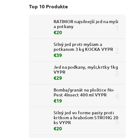
Top 10 Produkte
RATIMOR najsilnejší jed na myši
a potkany
€20
Silný jed proti myšiam a
potkanom 3 kg KOCKA VYPR
€39
Jed na podkany, myši,krtky 1kg
VYPR
€29
Bomba/granát na ploštice No-
Pest 4Insect 400 ml VYPR
€19
Silný jed vo forme pasty proti
krtkom a hrabošom STRONG 20
ks VYPR
€20