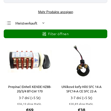
Mehr Produkte anzeigen
Meistverkauft
Günstigste
Filter öffnen
Teuerste
Alphabetisch
Prepínač Einhell KENDE HZ8B-
Uhlíkové kefy Hilti SFC 14-A
20/3/4 BT-GW 170
SFC14-A CE SFC 22-A
3-7 dní
(>5 St)
3-7 dní
(>5 St)
€56,10 ohne MwSt.
€30,89 ohne MwSt.
€69
€38