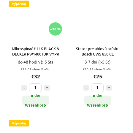
Výpredaj
–30 %
Mikrospínač č.11K BLACK &
Stator pre uhlovú brúsku
DECKER PW1400TDK VYPR
Bosch GWS 850 CE
do 48 hodín
(>5 St)
3-7 dní
(>5 St)
€26,02 ohne MwSt.
€20,33 ohne MwSt.
€32
€25
In den
In den
Warenkorb
Warenkorb
Výpredaj