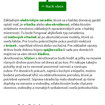
Nach oben
Základným
elektrickým náradím
, ktoré sa v každej domácej garáži
oplatí mať, je
vŕtačka
alebo
aku-skrutkovač
, vďaka ktorým
zvládnete množstvo základných opravárenských prác v každej
miestnosti. Tu bude fungovať akýkoľvek typ zariadenia,
od
sieťových vŕtačiek
až po akumulátorové modely, ktoré sú
oveľa ľahšie. Pre trochu pokročilejšie práce poslúži niektorá
z
brúsok
, napríklad uhlová alebo oscilačná. Pre základné opravy
drôtov bude dobrou kúpou
spájkovačka
.
V sade pre domácich
majstrov sa vám okrem
kladiva
,
skrutkovačov,
kľúčov
a skrutkovačov budú hodiť aj pílky na rezanie
rôznych druhov povrchov od dreva až po kov. Pri nákupe takejto
položky stojí za to venovať pozornosť ostrosti a rozstupu
zubov. Pri domácich prácach, najmä v kuchyni a kúpeľni, možno
budete potrebovať kľúč na odskrutkovanie potrubia, ktoré je
potrebné vymeniť. Súprava náradia by mala obsahovať aj rôzne
doplnky na meranie a vodováhy, vďaka ktorým bude chytanie
olovnice, vodováhy a rovnakých vzdialeností oveľa jednoduchšie.