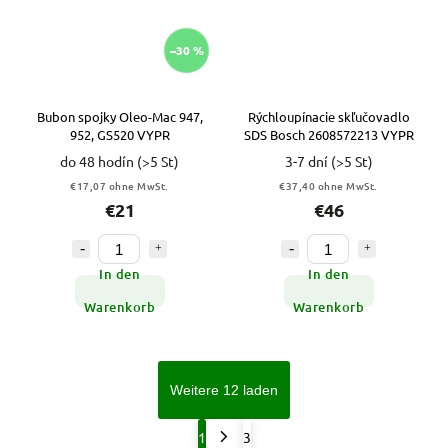
–30 %
Bubon spojky Oleo-Mac 947,
Rýchloupínacie skľučovadlo
952, GS520 VYPR
SDS Bosch 2608572213 VYPR
do 48 hodín
(>5 St)
3-7 dní
(>5 St)
€17,07 ohne MwSt.
€37,40 ohne MwSt.
€21
€46
In den
In den
Warenkorb
Warenkorb
Weitere 12 laden
1
3