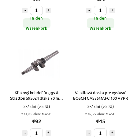
In den
In den
Warenkorb
Warenkorb
Kľukový hriadeľ Briggs &
Ventilová doska pre vysávač
Stratton 595024 dĺžka 70 mm,
BOSCH GAS35MAFC 100 VYPR
pr. 22,2 mm
3-7 dní
(>5 St)
3-7 dní
(>5 St)
€74,80 ohne MwSt.
€36,59 ohne MwSt.
€92
€45