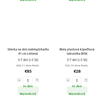
Stierka na sklo kabíny/zrkadla
Biela plastová kúpeľňová
41 cm Leštená
taburetka BISK
3-7 dní
(>5 St)
3-7 dní
(>5 St)
€69,11 ohne MwSt.
€22,76 ohne MwSt.
€85
€28
In den
In den
Warenkorb
Warenkorb