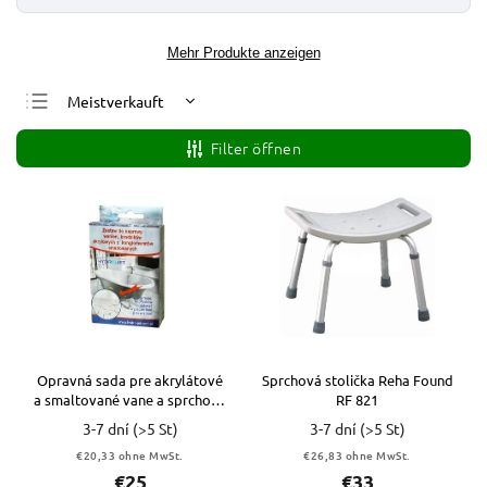
Mehr Produkte anzeigen
Meistverkauft
Günstigste
Filter öffnen
Teuerste
Alphabetisch
Opravná sada pre akrylátové
Sprchová stolička Reha Found
a smaltované vane a sprchové
RF 821
vaničky Hydro-Jet
3-7 dní
(>5 St)
3-7 dní
(>5 St)
€20,33 ohne MwSt.
€26,83 ohne MwSt.
€25
€33