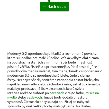
Nach oben
Moderný štýl uprednostňuje hladké a rovnomerné povrchy,
ktoré sú ideálne pre malé kúpeľne. Vďaka veľkým dlaždiciam
na podlahách a stenách s minimom špár bude miestnosť
pôsobiť väčšia, čistejšia a priestrannejšia. Platí nasledujúce
pravidlo: čím menšia veľkosť, tým menej farieb v usporiadaní.V
modernom štýle sa uprednostňujú biele, šedé a čierne
farby. Nechajte všetky sanitárne zariadenia zostať biele, ako
napríklad umývadlo alebo záchodová misa, zatiaľ čo čierna by
mala byť predstavená iba v akcentoch, ktoré oživia
interiér. Môžete siahnuť po
batériách
v tejto farbe,
miske na
mydlo
alebo
vešiakoch
. Tmavé body dodajú priestoru
výraznosť. Čierne akcenty sa dajú použiť aj na nábytok,
spravidla by však veľké plochy mali byť jasné. Na druhej