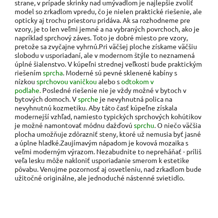
strane, v prípade skrinky nad umývadlom je najlepšie zvoliť
model so zrkadlom vpredu, čo je nielen praktické riešenie, ale
opticky aj trochu priestoru pridáva. Ak sa rozhodneme pre
vzory, je to len veľmi jemné a na vybraných povrchoch, ako je
napríklad sprchový záves. Toto je dobré miesto pre vzory,
pretože sa zvyčajne vyhrnú.Pri väčšej ploche získame väčšiu
slobodu v usporiadaní, ale v modernom štýle to neznamená
úplné šialenstvo. V kúpeľni strednej veľkosti bude praktickým
riešením
sprcha
. Moderné sú pevné sklenené kabíny s
nízkou
sprchovou vaničkou
alebo s
odtokom v
podlahe.
Posledné riešenie nie je vždy možné v bytoch v
bytových domoch. V
sprche
je nevyhnutná polica na
nevyhnutnú kozmetiku. Aby táto časť kúpeľne získala
modernejší vzhľad, namiesto typických sprchových kohútikov
je možné namontovať módnu dažďovú
sprchu
. O niečo väčšia
plocha umožňuje zdôrazniť steny, ktoré už nemusia byť jasné
a úplne hladké.Zaujímavým nápadom je kovová mozaika s
veľmi moderným výrazom. Nezabudnite to nepreháňať - príliš
veľa lesku môže nakloniť usporiadanie smerom k estetike
pôvabu. Venujme pozornosť aj osvetleniu, nad zrkadlom bude
užitočné originálne, ale jednoduché nástenné svietidlo.