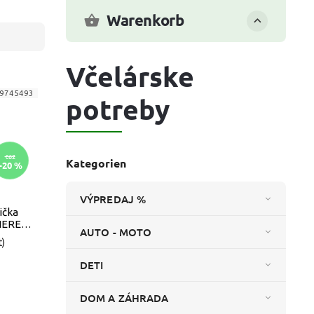
Warenkorb
Včelárske
9745493
potreby
€62
Kategorien
–20 %
VÝPREDAJ %
ička
NEREZ
AUTO - MOTO
t)
DETI
DOM A ZÁHRADA