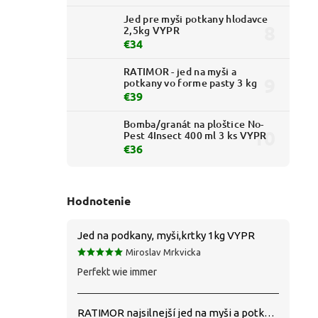
Jed pre myši potkany hlodavce
2,5kg VYPR
€34
RATIMOR - jed na myši a
potkany vo forme pasty 3 kg
€39
Bomba/granát na ploštice No-
Pest 4Insect 400 ml 3 ks VYPR
€36
Hodnotenie
Jed na podkany, myši,krtky 1kg VYPR
Miroslav Mrkvicka
Perfekt wie immer
RATIMOR najsilnejší jed na myši a potkany