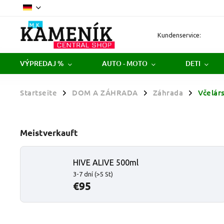
Kundenservice:
VÝPREDAJ %
AUTO - MOTO
DETI
Startseite
DOM A ZÁHRADA
Záhrada
Včelár
/
/
/
Meistverkauft
HIVE ALIVE 500ml
3-7 dní
(>5 St)
€95