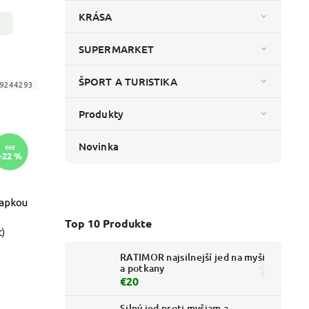
KRÁSA
SUPERMARKET
ŠPORT A TURISTIKA
9244293
Produkty
Novinka
€62
–22 %
iapkou
Top 10 Produkte
t)
RATIMOR najsilnejší jed na myši
a potkany
€20
Silný jed proti myšiam a