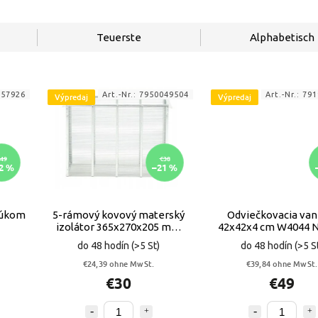
Teuerste
Alphabetisch
857926
Art.-Nr.:
7950049504
Art.-Nr.:
791
Výpredaj
Výpredaj
49
€38
2 %
–21 %
búkom
5-rámový kovový materský
Odviečkovacia van
izolátor 365x270x205 mm
42x42x4 cm W4044 
VYPR
VYPR
do 48 hodín
(>5 St)
do 48 hodín
(>5 S
€24,39 ohne MwSt.
€39,84 ohne MwSt.
€30
€49