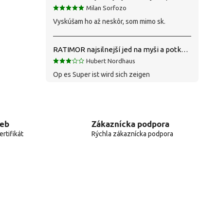
Milan Sorfozo
Vyskúšam ho až neskôr, som mimo sk.
RATIMOR najsilnejší jed na myši a potkany
Hubert Nordhaus
Op es Super ist wird sich zeigen
web
Zákaznícka podpora
rtifikát
Rýchla zákaznícka podpora