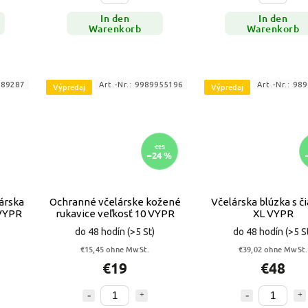
In den
In den
Warenkorb
Warenkorb
789287
Art.-Nr.:
9989955196
Art.-Nr.:
989
Výpredaj
Výpredaj
€25
–24 %
árska
Ochranné včelárske kožené
Včelárska blúzka s č
 VYPR
rukavice veľkosť 10 VYPR
XL VYPR
do 48 hodín
(>5 St)
do 48 hodín
(>5 S
€15,45 ohne MwSt.
€39,02 ohne MwSt.
€19
€48