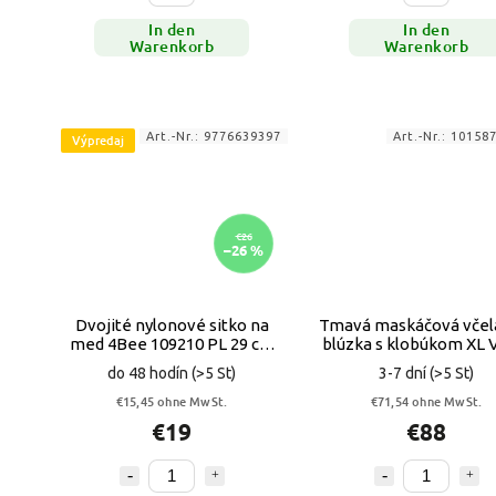
In den
In den
Warenkorb
Warenkorb
Art.-Nr.:
9776639397
Art.-Nr.:
10158
Výpredaj
€26
–26 %
Dvojité nylonové sitko na
Tmavá maskáčová včel
med 4Bee 109210 PL 29 cm
blúzka s klobúkom XL
VYPR
do 48 hodín
(>5 St)
3-7 dní
(>5 St)
€15,45 ohne MwSt.
€71,54 ohne MwSt.
€19
€88