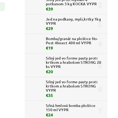
potkanom 3 kg KOCKA VYPR
€39
Jed na podkany, myši,krtky 1kg
VYPR
€29
Bomba/granát na ploštice No-
Pest 4Insect 400 ml VYPR
€19
Silný jed vo forme pasty proti
krtkom a hrabošom STRONG 20
ks VYPR
€20
Silný jed vo forme pasty proti
krtkom a hrabošom STRONG
VYPR
€35
Silná hmlová bomba ploštice
150 ml VYPR
€24