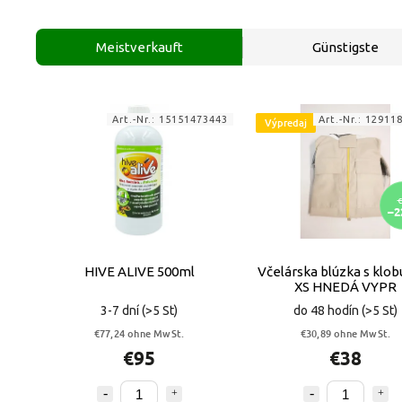
Meistverkauft
Günstigste
Art.-Nr.:
15151473443
Art.-Nr.:
12911
Výpredaj
€
–2
HIVE ALIVE 500ml
Včelárska blúzka s klo
XS HNEDÁ VYPR
3-7 dní
(>5 St)
do 48 hodín
(>5 St)
€77,24 ohne MwSt.
€30,89 ohne MwSt.
€95
€38