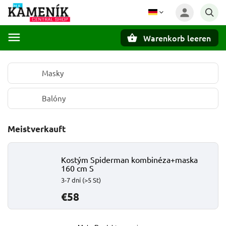
Warenkorb leeren
Suchen
Masky
Balóny
Meistverkauft
Kostým Spiderman kombinéza+maska
160 cm S
3-7 dní
(>5 St)
€58