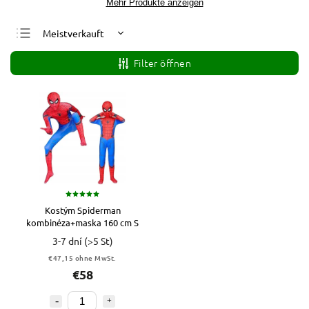
Mehr Produkte anzeigen
Meistverkauft
Günstigste
Filter öffnen
Teuerste
Alphabetisch
Kostým Spiderman
kombinéza+maska 160 cm S
3-7 dní
(>5 St)
€47,15 ohne MwSt.
€58