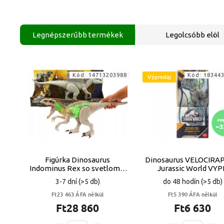
Legnépszerűbb termékek
Legolcsóbb elöl
Kód:
14713203988
Kód:
18344
Výpredaj
Ft9
–3
Figúrka Dinosaurus
Dinosaurus VELOCIRA
Indominus Rex so svetlom a
Jurassic World VYP
zvukom 53,3 cm VYPR
3-7 dní
(>5 db)
do 48 hodín
(>5 db)
Ft23 463 ÁFA nélkül
Ft5 390 ÁFA nélkül
Ft28 860
Ft6 630