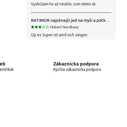
Vyskúšam ho až neskôr, som mimo sk.
RATIMOR najsilnejší jed na myši a potkany
Hubert Nordhaus
Op es Super ist wird sich zeigen
web
Zákaznícka podpora
rtifikát
Rýchla zákaznícka podpora