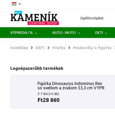
Ügyfélszolgálat:
VÝPREDAJ %
AUTO - MOTO
DETI
Kezdőlap
DETI
Hračky
Postavičky a figúrky
/
/
/
Legnépszerűbb termékek
Figúrka Dinosaurus Indominus Rex
so svetlom a zvukom 53,3 cm VYPR
3-7 dní
(>5 db)
Ft28 860