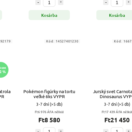
Kosárba
Kosárba
192179
Kód:
14527401230
Kód:
1667
5 600
2 %
atrola
Pokémon figúrky na tortu
Jurský svet Carnot
PR
veľké 6ks VYPR
Dinosaurus VY
3-7 dní
(>5 db)
3-7 dní
(>5 db)
Ft6 976 ÁFA nélkül
Ft17 439 ÁFA nélkü
Ft8 580
Ft21 450