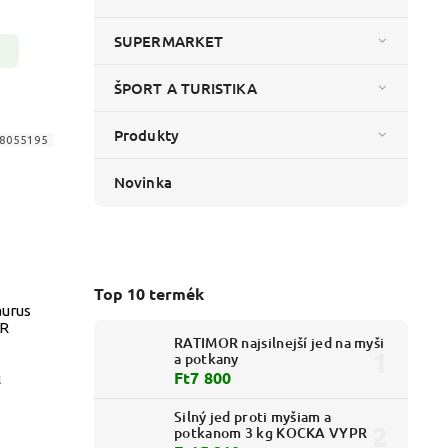
SUPERMARKET
ŠPORT A TURISTIKA
Produkty
8055195
Novinka
Top 10 termék
aurus
PR
RATIMOR najsilnejší jed na myši
a potkany
Ft7 800
l
Silný jed proti myšiam a
potkanom 3 kg KOCKA VYPR