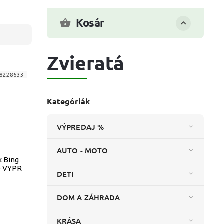
Kosár
Zvieratá
8228633
Kategóriák
VÝPREDAJ %
AUTO - MOTO
k Bing
o VYPR
DETI
l
DOM A ZÁHRADA
KRÁSA