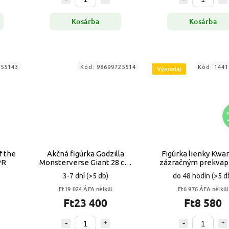
Kosárba
Kosárba
055143
Kód:
98699725514
Kód:
1441
Výpredaj
f the
Akčná figúrka Godzilla
Figúrka lienky Kwa
PR
Monsterverse Giant 28 cm
zázračným prekva
pohyblivá
VYPR
3-7 dní
(>5 db)
do 48 hodín
(>5 d
Ft19 024 ÁFA nélkül
Ft6 976 ÁFA nélkül
Ft23 400
Ft8 580