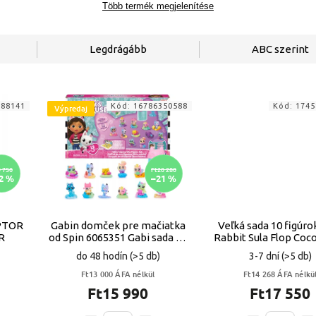
Több termék megjelenítése
Legdrágább
ABC szerint
388141
Kód:
16786350588
Kód:
1745
Výpredaj
 750
Ft20 280
2 %
–21 %
PTOR
Gabin domček pre mačiatka
Veľká sada 10 figúro
R
od Spin 6065351 Gabi sada 12
Rabbit Sula Flop Coc
figúrok 37063 VYPR
do 48 hodín
(>5 db)
3-7 dní
(>5 db)
Ft13 000 ÁFA nélkül
Ft14 268 ÁFA nélkü
Ft15 990
Ft17 550