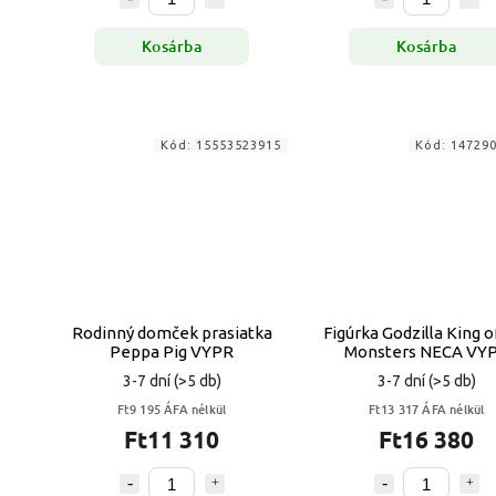
Kosárba
Kosárba
Kód:
15553523915
Kód:
14729
Rodinný domček prasiatka
Figúrka Godzilla King o
Peppa Pig VYPR
Monsters NECA VY
3-7 dní
(>5 db)
3-7 dní
(>5 db)
Ft9 195 ÁFA nélkül
Ft13 317 ÁFA nélkül
Ft11 310
Ft16 380