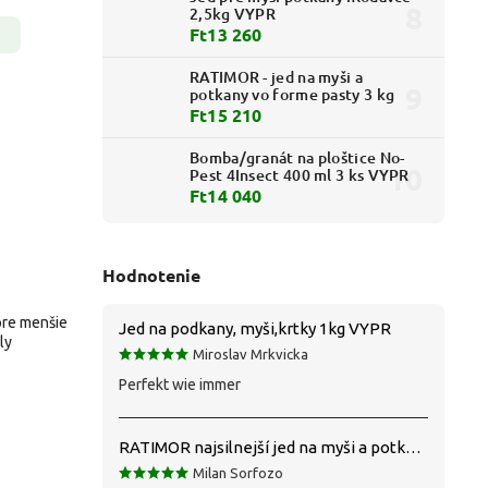
2,5kg VYPR
Ft13 260
RATIMOR - jed na myši a
potkany vo forme pasty 3 kg
Ft15 210
Bomba/granát na ploštice No-
Pest 4Insect 400 ml 3 ks VYPR
Ft14 040
Hodnotenie
pre menšie
Jed na podkany, myši,krtky 1kg VYPR
ly
Miroslav Mrkvicka
Perfekt wie immer
RATIMOR najsilnejší jed na myši a potkany
Milan Sorfozo