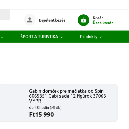
Kosár
Bejelentkezés
Üres kosár
ŠPORT A TURISTIKA
Produkty
Novi
Gabin domček pre mačiatka od Spin
6065351 Gabi sada 12 figúrok 37063
VYPR
do 48 hodín
(>5 db)
Ft15 990