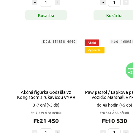
Kosárba
Kosárba
Kód:
15183814940
Kód:
16895
Akció
Výpredaj
Ft1
–3
Akčná figúrka Godzilla vz
Paw patrol / Lapková p
Kong 15cm s rukavicou VYPR
vozidlo Marshall VY
3-7 dní
(>5 db)
do 48 hodín
(>5 db)
Ft17 439 ÁFA nélkül
Ft8 561 ÁFA nélkül
Ft21 450
Ft10 530