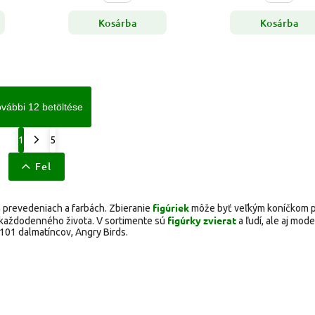
Kosárba
Kosárba
vábbi 12 betöltése
1
5
Fel
figúriek
h prevedeniach a farbách. Zbieranie
môže byť veľkým koníčkom 
figúrky zvierat
a každodenného života. V sortimente sú
a ľudí, ale aj mode
 101 dalmatíncov, Angry Birds.