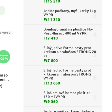
Ft15 210
Jed na podkany, myši,krtky 1kg
VYPR
Ft11 310
Bomba/granát na ploštice No-
Pest 4Insect 400 ml VYPR
7709101
Ft7 410
Silný jed vo forme pasty proti
krtkom a hrabošom STRONG 20
ks
Ft12 090
–29 %
Ft7 800
Silný jed vo forme pasty proti
krtkom a hrabošom STRONG
mi so
VYPR
pením
Ft13 650
b)
Silná hmlová bomba ploštice
150 ml VYPR
Ft9 360
Jed pre myši potkany hlodavce