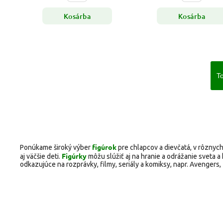
Kosárba
Kosárba
To
figúrok
Ponúkame široký výber
pre chlapcov a dievčatá, v rôznyc
Figúrky
aj väčšie deti.
môžu slúžiť aj na hranie a odrážanie sveta 
odkazujúce na rozprávky, filmy, seriály a komiksy, napr. Avengers,