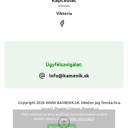
Viktória
Ügyfélszolgálat:
info@kamenik.sk
Copyright 2026
WWW.KAMENIK.SK
. Minden jog fenntartva.
Vytvořil
Shoptet
| Design
Shoptak.cz
Tieto webové stránky využívajú na poskytovanie svojich
služieb súbory cookies.
Viac informácií
.
Beleegyezem