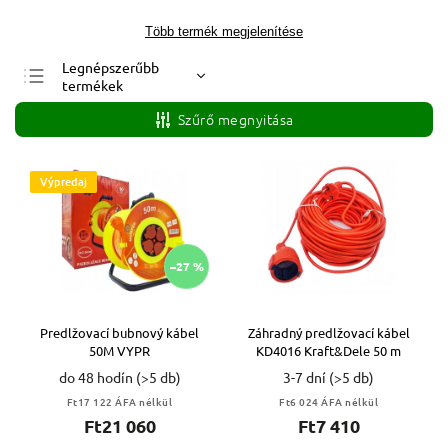
Több termék megjelenítése
Legnépszerűbb
termékek
Legolcsóbb elöl
Szűrő megnyitása
Legdrágább
ABC szerint
Výpredaj
–27 %
Predlžovací bubnový kábel
Záhradný predlžovací kábel
50M VYPR
KD4016 Kraft&Dele 50 m
do 48 hodín
(>5 db)
3-7 dní
(>5 db)
Ft17 122 ÁFA nélkül
Ft6 024 ÁFA nélkül
Ft21 060
Ft7 410