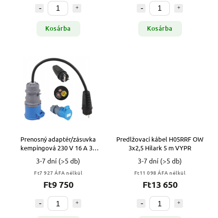
Kosárba
Kosárba
Prenosný adaptér/zásuvka
Predlžovací kábel H05RRF OW
kempingová 230 V 16 A 3P
3x2,5 Hilark 5 m VYPR
IP44 VYPR
3-7 dní
(>5 db)
3-7 dní
(>5 db)
Ft7 927 ÁFA nélkül
Ft11 098 ÁFA nélkül
Ft9 750
Ft13 650