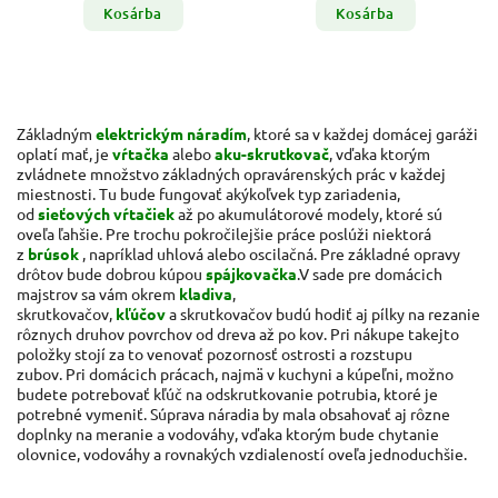
Kosárba
Kosárba
Základným
elektrickým náradím
, ktoré sa v každej domácej garáži
oplatí mať, je
vŕtačka
alebo
aku-skrutkovač
, vďaka ktorým
zvládnete množstvo základných opravárenských prác v každej
miestnosti. Tu bude fungovať akýkoľvek typ zariadenia,
od
sieťových vŕtačiek
až po akumulátorové modely, ktoré sú
oveľa ľahšie. Pre trochu pokročilejšie práce poslúži niektorá
z
brúsok
, napríklad uhlová alebo oscilačná. Pre základné opravy
drôtov bude dobrou kúpou
spájkovačka
.
V sade pre domácich
majstrov sa vám okrem
kladiva
,
skrutkovačov,
kľúčov
a skrutkovačov budú hodiť aj pílky na rezanie
rôznych druhov povrchov od dreva až po kov. Pri nákupe takejto
položky stojí za to venovať pozornosť ostrosti a rozstupu
zubov. Pri domácich prácach, najmä v kuchyni a kúpeľni, možno
budete potrebovať kľúč na odskrutkovanie potrubia, ktoré je
potrebné vymeniť. Súprava náradia by mala obsahovať aj rôzne
doplnky na meranie a vodováhy, vďaka ktorým bude chytanie
olovnice, vodováhy a rovnakých vzdialeností oveľa jednoduchšie.