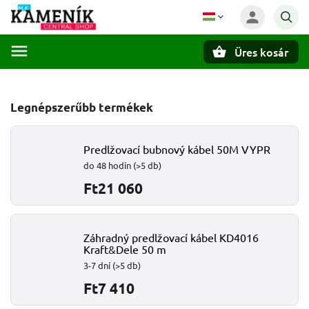
Üres kosár
Keresés
Legnépszerűbb termékek
Predlžovací bubnový kábel 50M VYPR
do 48 hodín
(>5 db)
Ft21 060
Záhradný predlžovací kábel KD4016
Kraft&Dele 50 m
3-7 dní
(>5 db)
Ft7 410