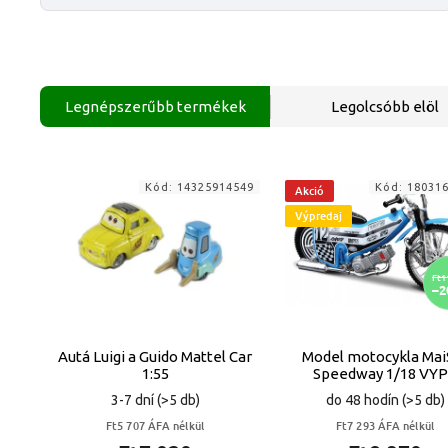
Legnépszerűbb termékek
Legolcsóbb elöl
Kód:
14325914549
Kód:
18031
Akció
Výpredaj
Ft1
–2
Autá Luigi a Guido Mattel Car
Model motocykla Mai
1:55
Speedway 1/18 VY
3-7 dní
(>5 db)
do 48 hodín
(>5 db)
Ft5 707 ÁFA nélkül
Ft7 293 ÁFA nélkül