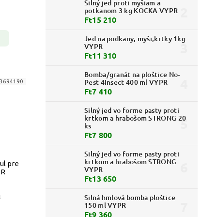
Silný jed proti myšiam a
potkanom 3 kg KOCKA VYPR
Ft15 210
Jed na podkany, myši,krtky 1kg
VYPR
Ft11 310
Bomba/granát na ploštice No-
Pest 4Insect 400 ml VYPR
3694190
Ft7 410
Silný jed vo forme pasty proti
krtkom a hrabošom STRONG 20
ks
Ft7 800
Silný jed vo forme pasty proti
krtkom a hrabošom STRONG
ul pre
VYPR
PR
Ft13 650
l
Silná hmlová bomba ploštice
150 ml VYPR
Ft9 360