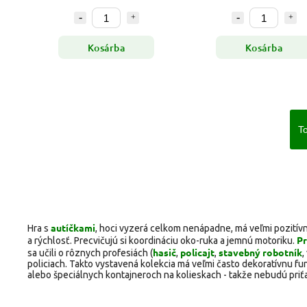
Kosárba
Kosárba
To
autíčkami
Hra s
, hoci vyzerá celkom nenápadne, má veľmi pozitívny
Pr
a rýchlosť. Precvičujú si koordináciu oko-ruka a jemnú motoriku.
hasič
policajt
stavebný robotník
sa učili o rôznych profesiách (
,
, ​​
,
policiach. Takto vystavená kolekcia má veľmi často dekoratívnu fu
alebo špeciálnych kontajneroch na kolieskach - takže nebudú priť