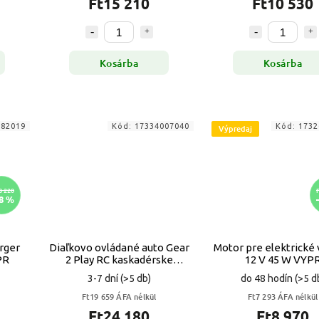
Ft15 210
Ft10 530
Kosárba
Kosárba
582019
Kód:
17334007040
Kód:
1732
Výpredaj
8 220
8 %
rger
Diaľkovo ovládané auto Gear
Motor pre elektrické 
PR
2 Play RC kaskadérske
12 V 45 W VYP
pretekárske auto
3-7 dní
(>5 db)
do 48 hodín
(>5 d
Ft19 659 ÁFA nélkül
Ft7 293 ÁFA nélkül
Ft24 180
Ft8 970