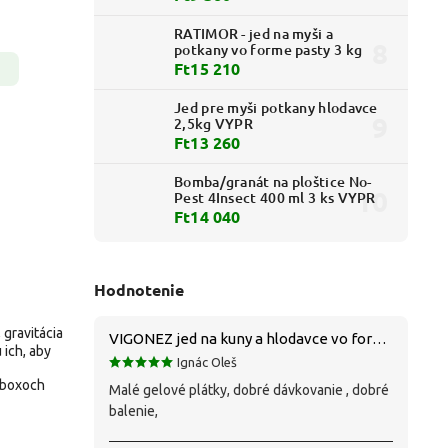
RATIMOR - jed na myši a
potkany vo forme pasty 3 kg
Ft15 210
Jed pre myši potkany hlodavce
2,5kg VYPR
Ft13 260
Bomba/granát na ploštice No-
Pest 4Insect 400 ml 3 ks VYPR
Ft14 040
Hodnotenie
 gravitácia
VIGONEZ jed na kuny a hlodavce vo forme pasty 1,5 kg
 ich, aby
Ignác Oleš
h boxoch
Malé gelové plátky, dobré dávkovanie , dobré
balenie,