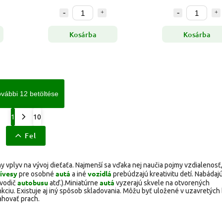
Kosárba
Kosárba
vábbi 12 betöltése
1
10
Fel
 vplyv na vývoj dieťaťa. Najmenší sa vďaka nej naučia pojmy vzdialenosť,
ívesy
autá
vozidlá
pre osobné
a iné
prebúdzajú kreativitu detí. Nabádajú
autobusu
autá
 vodič
atď.).Miniatúrne
vyzerajú skvele na otvorených
nkciu. Existuje aj iný spôsob skladovania. Môžu byť uložené v uzavretýc
ahovať prach.