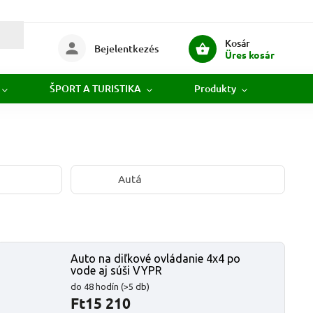
Kosár
Bejelentkezés
Üres kosár
ŠPORT A TURISTIKA
Produkty
Novi
Autá
Auto na diľkové ovládanie 4x4 po
vode aj súši VYPR
do 48 hodín
(>5 db)
Ft15 210