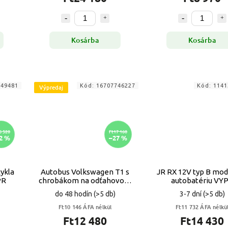
Kosárba
Kosárba
849481
Kód:
16707746227
Kód:
1141
Výpredaj
6 520
Ft17 160
2 %
–27 %
ykla
Autobus Volkswagen T1 s
JR RX 12V typ B mod
F VYPR
chrobákom na odťahovom
autobatériu VY
vozidle VYPR
do 48 hodín
(>5 db)
3-7 dní
(>5 db)
Ft10 146 ÁFA nélkül
Ft11 732 ÁFA nélkü
Ft12 480
Ft14 430