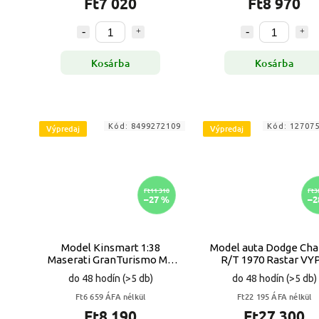
Ft7 020
Ft8 970
Kosárba
Kosárba
Kód:
8499272109
Kód:
12707
Výpredaj
Výpredaj
Ft11 310
Ft3
–27 %
–2
Model Kinsmart 1:38
Model auta Dodge Cha
Maserati GranTurismo MC
R/T 1970 Rastar VY
Stradale VYPR
do 48 hodín
(>5 db)
do 48 hodín
(>5 db)
Ft6 659 ÁFA nélkül
Ft22 195 ÁFA nélkül
Ft8 190
Ft27 300