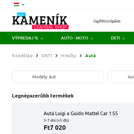
Ügyfélszolgálat:
VÝPREDAJ %
AUTO - MOTO
DETI
Kezdőlap
DETI
Hračky
Autá
/
/
/
Modely áut
Au
Legnépszerűbb termékek
Autá Luigi a Guido Mattel Car 1:55
3-7 dní
(>5 db)
Ft7 020