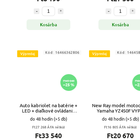
Kosárba
Kosárba
Kód:
16466362806
Kód:
14645
Výpredaj
Výpredaj
Ft45 240
Ft2
–25 %
–2
Auto kabriolet na batérie +
New Ray model motoc
LED + diaľkové ovládanie
Yamaha YZ450
VYPR
do 48 hodín
(>5 db)
do 48 hodín
(>5 db)
Ft27 268 ÁFA nélkül
Ft16 805 ÁFA nélkül
Ft33 540
Ft20 670