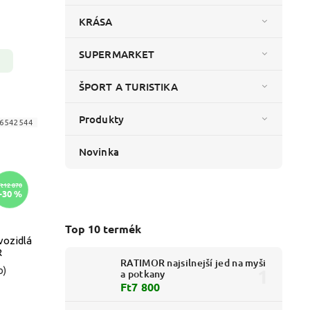
KRÁSA
SUPERMARKET
ŠPORT A TURISTIKA
Produkty
6542544
Novinka
Ft12 870
–30 %
Top 10 termék
vozidlá
R
RATIMOR najsilnejší jed na myši
b)
a potkany
Ft7 800