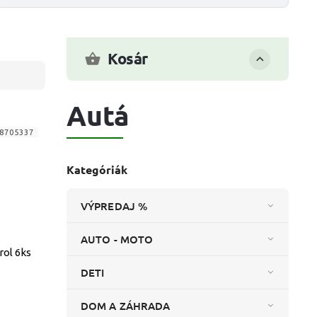
Kosár
Autá
8705337
Kategóriák
VÝPREDAJ %
AUTO - MOTO
rol 6ks
DETI
DOM A ZÁHRADA