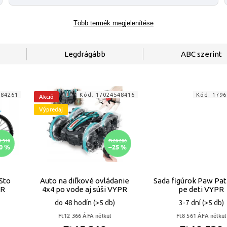
Több termék megjelenítése
Legdrágább
ABC szerint
684261
Kód:
17024548416
Kód:
1796
Akció
Výpredaj
1 310
Ft20 280
0 %
–25 %
Sto
Auto na diľkové ovládanie
Sada figúrok Paw Pat
PR
4x4 po vode aj súši VYPR
pe deti VYPR
do 48 hodín
(>5 db)
3-7 dní
(>5 db)
Ft12 366 ÁFA nélkül
Ft8 561 ÁFA nélkül