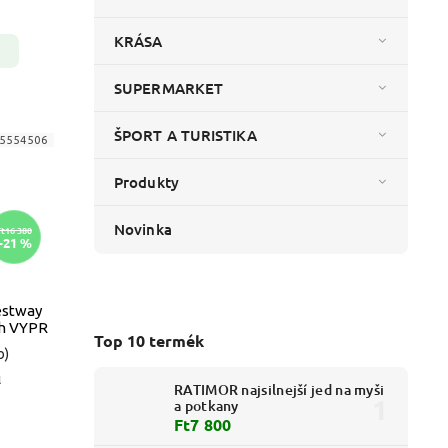
KRÁSA
SUPERMARKET
ŠPORT A TURISTIKA
5554506
Produkty
Novinka
Ft16 380
–21 %
estway
/h VYPR
Top 10 termék
b)
l
RATIMOR najsilnejší jed na myši
a potkany
Ft7 800