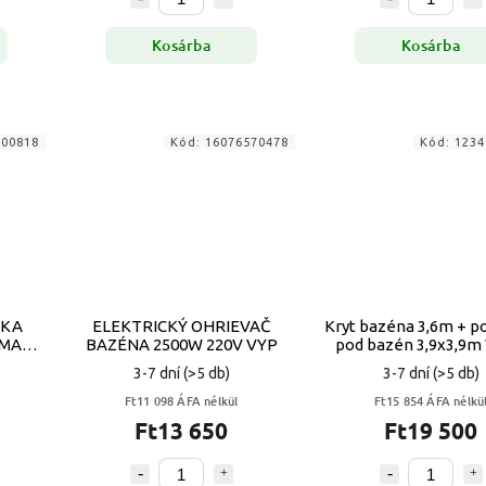
Kosárba
Kosárba
100818
Kód:
16076570478
Kód:
1234
RKA
ELEKTRICKÝ OHRIEVAČ
Kryt bazéna 3,6m + p
 MAX
BAZÉNA 2500W 220V VYP
pod bazén 3,9x3,9m
x 100
3-7 dní
(>5 db)
3-7 dní
(>5 db)
Ft11 098 ÁFA nélkül
Ft15 854 ÁFA nélkü
Ft13 650
Ft19 500