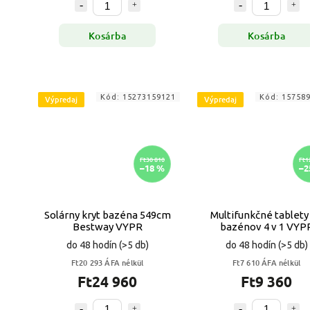
Kosárba
Kosárba
Kód:
15273159121
Kód:
15758
Výpredaj
Výpredaj
Ft30 810
Ft1
–18 %
–2
Solárny kryt bazéna 549cm
Multifunkčné tablety
Bestway VYPR
bazénov 4 v 1 VYP
do 48 hodín
(>5 db)
do 48 hodín
(>5 db)
Ft20 293 ÁFA nélkül
Ft7 610 ÁFA nélkül
Ft24 960
Ft9 360