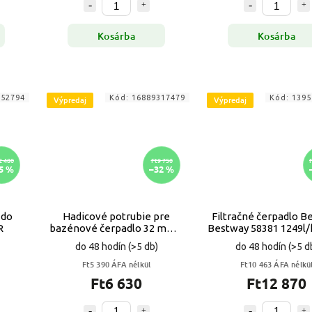
Kosárba
Kosárba
952794
Kód:
16889317479
Kód:
1395
Výpredaj
Výpredaj
2 480
Ft9 750
5 %
–32 %
 do
Hadicové potrubie pre
Filtračné čerpadlo B
R
bazénové čerpadlo 32 mm 3
Bestway 58381 1249l
m Bestway 58369 VYPR
do 48 hodín
(>5 db)
do 48 hodín
(>5 d
Ft5 390 ÁFA nélkül
Ft10 463 ÁFA nélkü
Ft6 630
Ft12 870