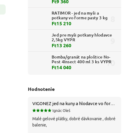
Ft9 360
RATIMOR - jed na myši a
potkany vo forme pasty 3 kg
Ft15 210
Jed pre myši potkany hlodavce
2,5kg VYPR
Ft13 260
Bomba/granát na ploštice No-
Pest 4Insect 400 ml 3 ks VYPR
Ft14 040
Hodnotenie
VIGONEZ jed na kuny a hlodavce vo forme pasty 1,5 kg
Ignác Oleš
Malé gelové plátky, dobré dávkovanie , dobré
balenie,