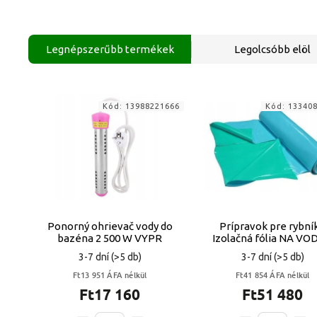
Legnépszerűbb termékek
Legolcsóbb elöl
Kód:
13988221666
Kód:
13340
Ponorný ohrievač vody do
Prípravok pre rybník
bazéna 2 500 W VYPR
Izolačná fólia NA V
CESTU 6x4m Hrubá 0
3-7 dní
(>5 db)
3-7 dní
(>5 db)
Ft13 951 ÁFA nélkül
Ft41 854 ÁFA nélkül
Ft17 160
Ft51 480