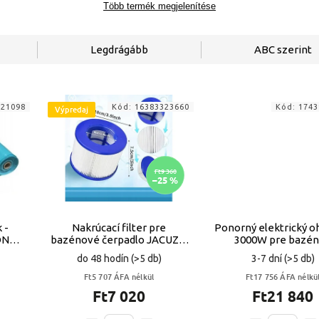
Több termék megjelenítése
Legdrágább
ABC szerint
821098
Kód:
16383323660
Kód:
1743
Výpredaj
Ft9 360
–25 %
 -
Nakrúcací filter pre
Ponorný elektrický o
ODNÚ
bazénové čerpadlo JACUZZI
3000W pre bazén
,4mm
Kamino VYPR
časovačom VYP
do 48 hodín
(>5 db)
3-7 dní
(>5 db)
Ft5 707 ÁFA nélkül
Ft17 756 ÁFA nélkü
Ft7 020
Ft21 840