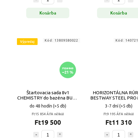
Kosárba
Kosárba
Kód:
13809580022
Kód:
14072
Výpredaj
Ft24 960
–21 %
Štartovacia sada 8v1
HORIZONTÁLNA RÚ
CHEMISTRY do bazéna BUOY
BESTWAY STEEL PRO
GAMIX VYPR
PRE RÁM BAZÉNA 366 
do 48 hodín
(>5 db)
3-7 dní
(>5 db)
CM - RATAN VYPR
Ft15 854 ÁFA nélkül
Ft9 195 ÁFA nélkül
Ft19 500
Ft11 310