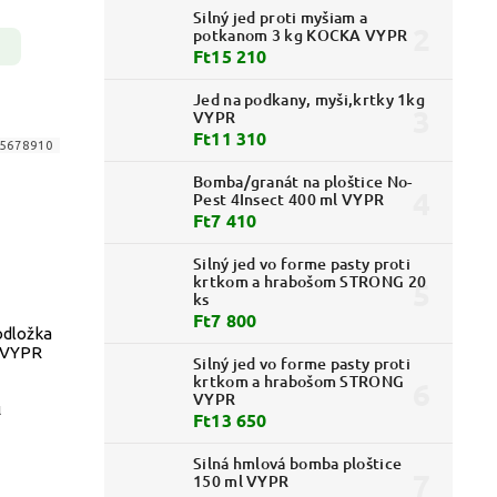
Silný jed proti myšiam a
potkanom 3 kg KOCKA VYPR
Ft15 210
Jed na podkany, myši,krtky 1kg
VYPR
Ft11 310
5678910
Bomba/granát na ploštice No-
Pest 4Insect 400 ml VYPR
Ft7 410
Silný jed vo forme pasty proti
krtkom a hrabošom STRONG 20
ks
Ft7 800
odložka
 VYPR
Silný jed vo forme pasty proti
krtkom a hrabošom STRONG
VYPR
l
Ft13 650
Silná hmlová bomba ploštice
150 ml VYPR