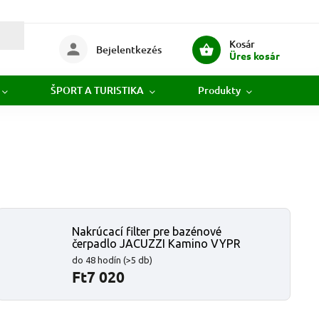
Kosár
Bejelentkezés
Üres kosár
ŠPORT A TURISTIKA
Produkty
Novi
Nakrúcací filter pre bazénové
čerpadlo JACUZZI Kamino VYPR
do 48 hodín
(>5 db)
Ft7 020