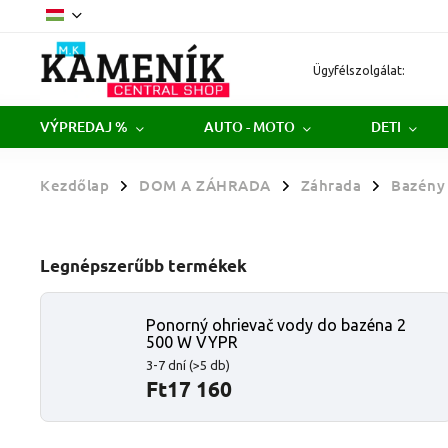
Ügyfélszolgálat:
VÝPREDAJ %
AUTO - MOTO
DETI
Kezdőlap
DOM A ZÁHRADA
Záhrada
Bazény
/
/
/
Legnépszerűbb termékek
Ponorný ohrievač vody do bazéna 2
500 W VYPR
3-7 dní
(>5 db)
Ft17 160