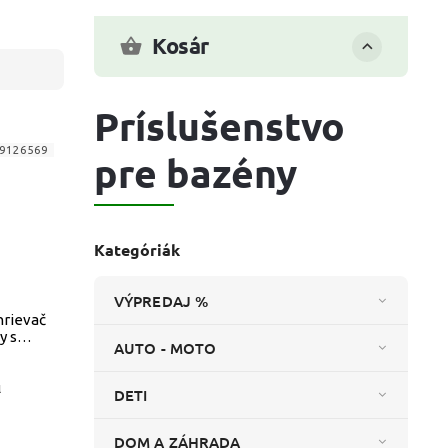
Kosár
Príslušenstvo
9126569
pre bazény
Kategóriák
VÝPREDAJ %
hrievač
y s
AUTO - MOTO
R
l
DETI
DOM A ZÁHRADA