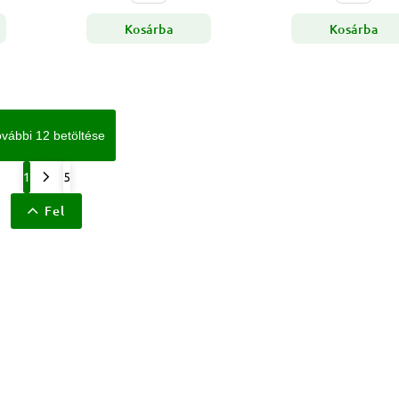
Kosárba
Kosárba
vábbi 12 betöltése
1
5
Fel