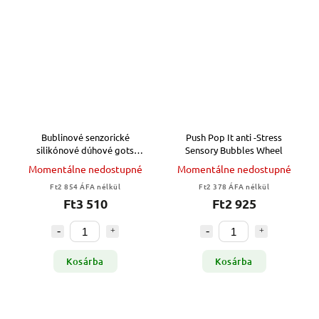
Bublinové senzorické
Push Pop It anti -Stress
silikónové dúhové gots
Sensory Bubbles Wheel
bubliny
Momentálne nedostupné
Momentálne nedostupné
Ft2 854 ÁFA nélkül
Ft2 378 ÁFA nélkül
Ft3 510
Ft2 925
Kosárba
Kosárba