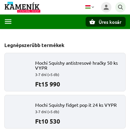
Üres kosár
Keresés
Legnépszerűbb termékek
Mochi Squishy antistresové hračky 50 ks
VYPR
3-7 dní
(>5 db)
Ft15 990
Mochi Squishy fidget pop it 24 ks VYPR
3-7 dní
(>5 db)
Ft10 530