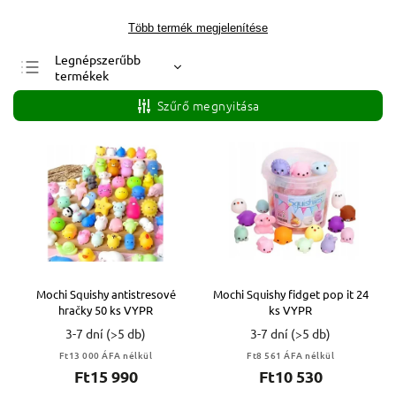
Több termék megjelenítése
Legnépszerűbb
termékek
Legolcsóbb elöl
Szűrő megnyitása
Legdrágább
ABC szerint
Mochi Squishy antistresové
Mochi Squishy fidget pop it 24
hračky 50 ks VYPR
ks VYPR
3-7 dní
(>5 db)
3-7 dní
(>5 db)
Ft13 000 ÁFA nélkül
Ft8 561 ÁFA nélkül
Ft15 990
Ft10 530