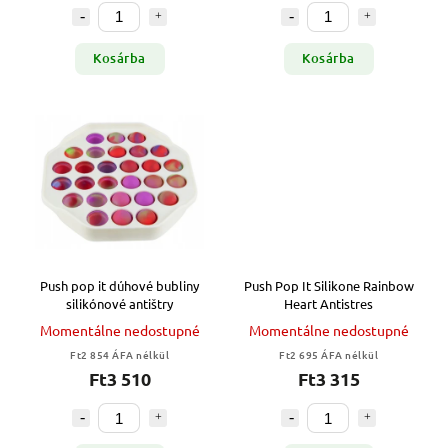
Kosárba
Kosárba
Push pop it dúhové bubliny
Push Pop It Silikone Rainbow
silikónové antištry
Heart Antistres
Momentálne nedostupné
Momentálne nedostupné
Ft2 854 ÁFA nélkül
Ft2 695 ÁFA nélkül
Ft3 510
Ft3 315