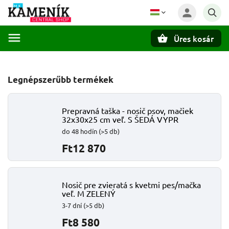
Üres kosár
Keresés
Legnépszerűbb termékek
Prepravná taška - nosič psov, mačiek
32x30x25 cm veľ. S ŠEDÁ VYPR
do 48 hodín
(>5 db)
Ft12 870
Nosič pre zvieratá s kvetmi pes/mačka
veľ. M ZELENÝ
3-7 dní
(>5 db)
Ft8 580