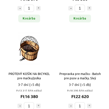
Kosárba
Kosárba
PRÚTENÝ KOŠÍK NA BICYKEL
Prepravka pre mačku - Batoh
pre mačku/psíka
pre psov a mačky. Sivý
3-7 dní
(>5 db)
3-7 dní
(>5 db)
Ft13 317 ÁFA nélkül
Ft18 390 ÁFA nélkül
Ft16 380
Ft22 620