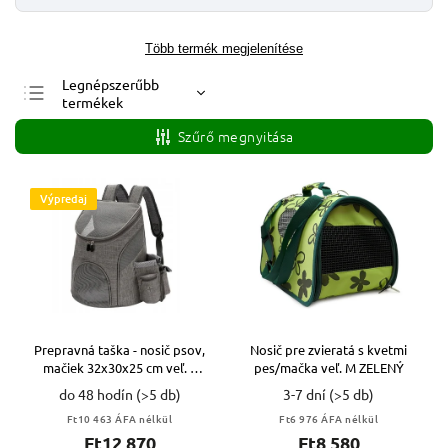
Több termék megjelenítése
Legnépszerűbb
termékek
Legolcsóbb elöl
Szűrő megnyitása
Legdrágább
ABC szerint
Výpredaj
Prepravná taška - nosič psov,
Nosič pre zvieratá s kvetmi
mačiek 32x30x25 cm veľ. S
pes/mačka veľ. M ZELENÝ
ŠEDÁ VYPR
do 48 hodín
(>5 db)
3-7 dní
(>5 db)
Ft10 463 ÁFA nélkül
Ft6 976 ÁFA nélkül
Ft12 870
Ft8 580