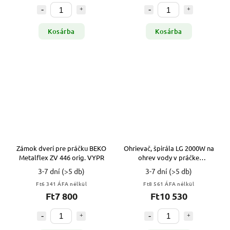
Kosárba
Kosárba
Zámok dverí pre práčku BEKO
Ohrievač, špirála LG 2000W na
Metalflex ZV 446 orig. VYPR
ohrev vody v práčke
AEG33121503 k1 VYPR
3-7 dní
(>5 db)
3-7 dní
(>5 db)
Ft6 341 ÁFA nélkül
Ft8 561 ÁFA nélkül
Ft7 800
Ft10 530