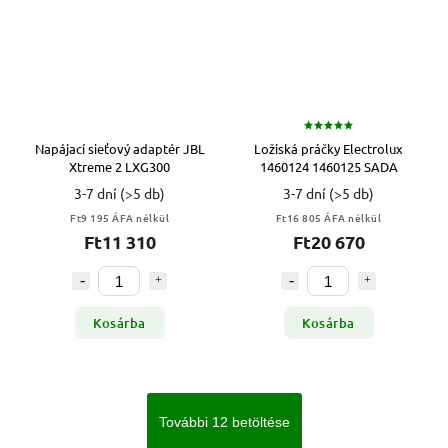
Napájací sieťový adaptér JBL
Ložiská práčky Electrolux
Xtreme 2 LXG300
1460124 1460125 SADA
3-7 dní
(>5 db)
3-7 dní
(>5 db)
Ft9 195 ÁFA nélkül
Ft16 805 ÁFA nélkül
Ft11 310
Ft20 670
Kosárba
Kosárba
További 12 betöltése