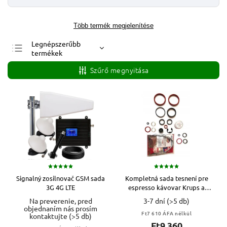
Több termék megjelenítése
Legnépszerűbb
termékek
Legolcsóbb elöl
Szűrő megnyitása
Legdrágább
ABC szerint
Signalný zosilnovač GSM sada
Kompletná sada tesnení pre
3G 4G LTE
espresso kávovar Krups a
Rowenta
Na preverenie, pred
3-7 dní
(>5 db)
objednaním nás prosím
Ft7 610 ÁFA nélkül
kontaktujte
(>5 db)
Ft9 360