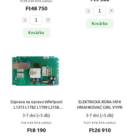
Ft39 634 ÁFA nélkül
Ft48 750
Kosárba
Kosárba
Súprava na opravu Whirlpool
ELEKTRICKÁ RÚRA MINI
L1373 L1782 L1799 L2158
HRIANKOVAČ GRIL VYPR
VYPR
3-7 dní
(>5 db)
3-7 dní
(>5 db)
Ft6 659 ÁFA nélkül
Ft21 878 ÁFA nélkül
Ft8 190
Ft26 910