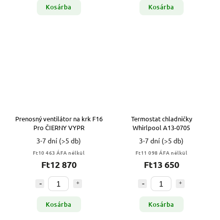
Kosárba
Kosárba
Prenosný ventilátor na krk F16
Termostat chladničky
Pro ČIERNY VYPR
Whirlpool A13-0705
3-7 dní
(>5 db)
3-7 dní
(>5 db)
Ft10 463 ÁFA nélkül
Ft11 098 ÁFA nélkül
Ft12 870
Ft13 650
Kosárba
Kosárba