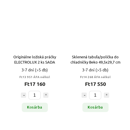
Originálne ložiská práčky
Sklenená tabuľa/polička do
ELECTROLUX 2 ks SADA
chladničky Beko 49,5x29,7 cm
3-7 dní
(>5 db)
3-7 dní
(>5 db)
Ft13 951 ÁFA nélkül
Ft14 268 ÁFA nélkül
Ft17 160
Ft17 550
Kosárba
Kosárba