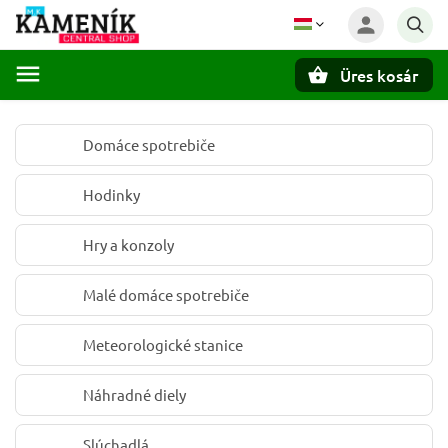
Üres kosár
Keresés
Domáce spotrebiče
Hodinky
Hry a konzoly
Malé domáce spotrebiče
Meteorologické stanice
Náhradné diely
Slúchadlá