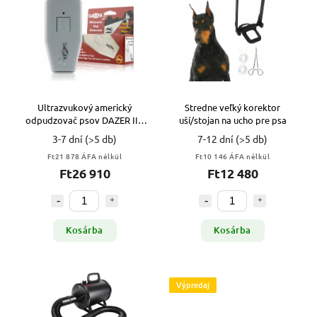
Ultrazvukový americký
Stredne veľký korektor
odpudzovač psov DAZER II s
uší/stojan na ucho pre psa
9V batériou VYPR
3-7 dní
(>5 db)
7-12 dní
(>5 db)
Ft21 878 ÁFA nélkül
Ft10 146 ÁFA nélkül
Ft26 910
Ft12 480
Kosárba
Kosárba
Výpredaj