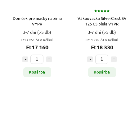
Domček pre mačky na zimu
Vákuovačka SilverCrest SV
VYPR
125 C5 biela VYPR
3-7 dní
(>5 db)
3-7 dní
(>5 db)
Ft13 951 ÁFA nélkül
Ft14 902 ÁFA nélkül
Ft17 160
Ft18 330
Kosárba
Kosárba