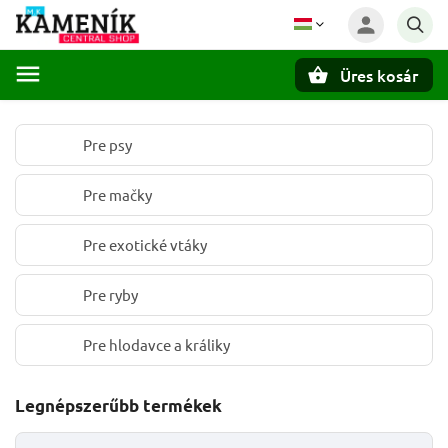
Üres kosár
Keresés
Pre psy
Pre mačky
Pre exotické vtáky
Pre ryby
Pre hlodavce a králiky
Legnépszerűbb termékek