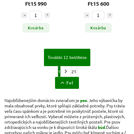
Ft15 990
Ft15 600
Kosárba
Kosárba
További 12 betöltése
1
21
Fel
Najobľúbenejším domácim zvieraťom je
pes
.
Jeho výbavička by
mala obsahovať prvky, ktoré spĺňajú základné potreby.
Psy trávia
veľa času spánkom a je potrebné im poskytnúť postele, ktoré sú
primerané ich veľkosti.
Vyberať môžete z prútených, plastových,
ortopedických a najobľúbenejších textilných postelí.
Pre psov
zdržiavajúcich sa vonku je k dispozícii široká škála
búd
.
Ďalšou
potrebou našich psíkov je jedlo.
Psy môžu byť kŕmené suchým a /