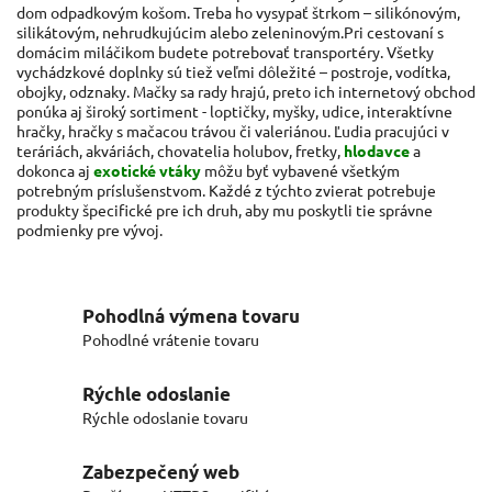
dom odpadkovým košom.
Treba ho vysypať štrkom – silikónovým,
silikátovým, nehrudkujúcim alebo zeleninovým.
Pri cestovaní s
domácim miláčikom budete potrebovať transportéry.
Všetky
vychádzkové doplnky sú tiež veľmi dôležité – postroje, vodítka,
obojky, odznaky.
Mačky sa rady hrajú, preto ich internetový obchod
ponúka aj široký sortiment - loptičky, myšky, udice, interaktívne
hračky, hračky s mačacou trávou či valeriánou.
Ľudia pracujúci v
teráriách, akváriách, chovatelia holubov, fretky,
hlodavce
a
dokonca aj
exotické vtáky
môžu byť vybavené všetkým
potrebným príslušenstvom.
Každé z týchto zvierat potrebuje
produkty špecifické pre ich druh, aby mu poskytli tie správne
podmienky pre vývoj.
Pohodlná výmena tovaru
Pohodlné vrátenie tovaru
Rýchle odoslanie
Rýchle odoslanie tovaru
Zabezpečený web