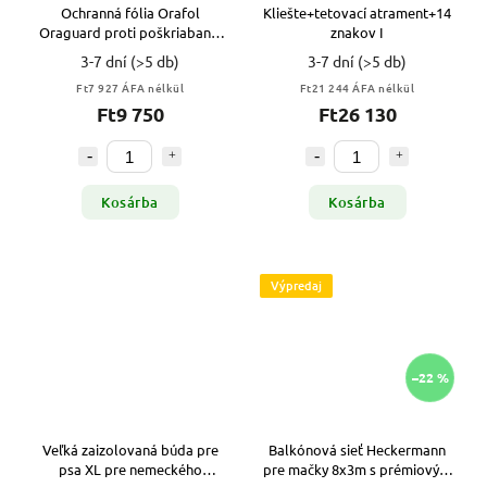
Ochranná fólia Orafol
Kliešte+tetovací atrament+14
Oraguard proti poškriabaniu
znakov I
dverí a nábytku 126x50 cm
3-7 dní
(>5 db)
3-7 dní
(>5 db)
Ft7 927 ÁFA nélkül
Ft21 244 ÁFA nélkül
Ft9 750
Ft26 130
Kosárba
Kosárba
Výpredaj
–22 %
Veľká zaizolovaná búda pre
Balkónová sieť Heckermann
psa XL pre nemeckého
pre mačky 8x3m s prémiovým