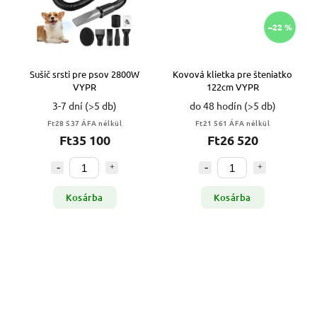
–22 %
Sušič srsti pre psov 2800W
Kovová klietka pre šteniatko
VYPR
122cm VYPR
3-7 dní
(>5 db)
do 48 hodín
(>5 db)
Ft28 537 ÁFA nélkül
Ft21 561 ÁFA nélkül
Ft35 100
Ft26 520
Kosárba
Kosárba