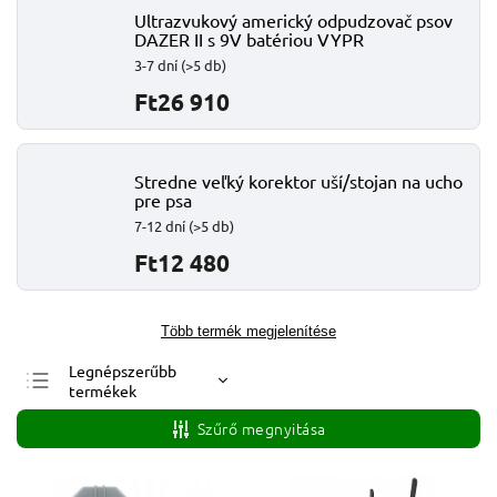
Ultrazvukový americký odpudzovač psov
DAZER II s 9V batériou VYPR
3-7 dní
(>5 db)
Ft26 910
Stredne veľký korektor uší/stojan na ucho
pre psa
7-12 dní
(>5 db)
Ft12 480
Több termék megjelenítése
Legnépszerűbb
termékek
Legolcsóbb elöl
Szűrő megnyitása
Legdrágább
ABC szerint