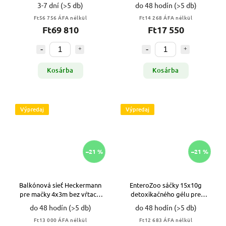
ovčiaka
drôtom bez vŕtacej sady VYPR
3-7 dní
(>5 db)
do 48 hodín
(>5 db)
Ft56 756 ÁFA nélkül
Ft14 268 ÁFA nélkül
Ft69 810
Ft17 550
Kosárba
Kosárba
Výpredaj
Výpredaj
–21 %
–21 %
Balkónová sieť Heckermann
EnteroZoo sáčky 15x10g
pre mačky 4x3m bez vŕtacej
detoxikačného gélu pre
sady VYPR
zvieratá VYPR
do 48 hodín
(>5 db)
do 48 hodín
(>5 db)
Ft13 000 ÁFA nélkül
Ft12 683 ÁFA nélkül