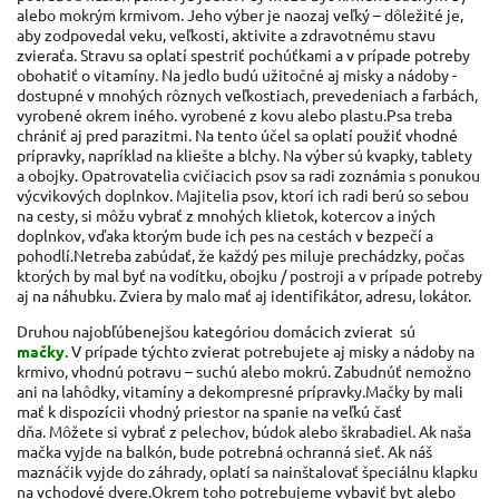
alebo mokrým krmivom.
Jeho výber je naozaj veľký – dôležité je,
aby zodpovedal veku, veľkosti, aktivite a zdravotnému stavu
zvieraťa.
Stravu sa oplatí spestriť pochúťkami a v prípade potreby
obohatiť o vitamíny.
Na jedlo budú užitočné aj misky a nádoby -
dostupné v mnohých rôznych veľkostiach, prevedeniach a farbách,
vyrobené okrem iného.
vyrobené z kovu alebo plastu.
Psa treba
chrániť aj pred parazitmi.
Na tento účel sa oplatí použiť vhodné
prípravky, napríklad na kliešte a blchy.
Na výber sú kvapky, tablety
a obojky.
Opatrovatelia cvičiacich psov sa radi zoznámia s ponukou
výcvikových doplnkov.
Majitelia psov, ktorí ich radi berú so sebou
na cesty, si môžu vybrať z mnohých klietok, kotercov a iných
doplnkov, vďaka ktorým bude ich pes na cestách v bezpečí a
pohodlí.
Netreba zabúdať, že každý pes miluje prechádzky, počas
ktorých by mal byť na vodítku, obojku / postroji a v prípade potreby
aj na náhubku.
Zviera by malo mať aj identifikátor, adresu, lokátor.
Druhou najobľúbenejšou kategóriou domácich zvierat sú
mačky
.
V prípade týchto zvierat potrebujete aj misky a nádoby na
krmivo, vhodnú potravu – suchú alebo mokrú.
Zabudnúť nemožno
ani na lahôdky, vitamíny a dekompresné prípravky.
Mačky by mali
mať k dispozícii vhodný priestor na spanie na veľkú časť
dňa.
Môžete si vybrať z pelechov, búdok alebo škrabadiel.
Ak naša
mačka vyjde na balkón, bude potrebná ochranná sieť.
Ak náš
maznáčik vyjde do záhrady, oplatí sa nainštalovať špeciálnu klapku
na vchodové dvere.
Okrem toho potrebujeme vybaviť byt alebo