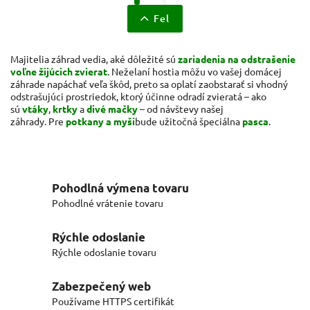
Fel
Majitelia záhrad vedia, aké dôležité sú
zariadenia na odstrašenie
voľne žijúcich zvierat
. Neželaní hostia môžu vo vašej domácej
záhrade napáchať veľa škôd, preto sa oplatí zaobstarať si vhodný
odstrašujúci prostriedok, ktorý účinne odradí zvieratá – ako
sú
vtáky
,
krtky
a
divé mačky
– od návštevy našej
záhrady. Pre
potkany a myši
bude užitočná špeciálna
pasca
.
Pohodlná výmena tovaru
Pohodlné vrátenie tovaru
Rýchle odoslanie
Rýchle odoslanie tovaru
Zabezpečený web
Používame HTTPS certifikát