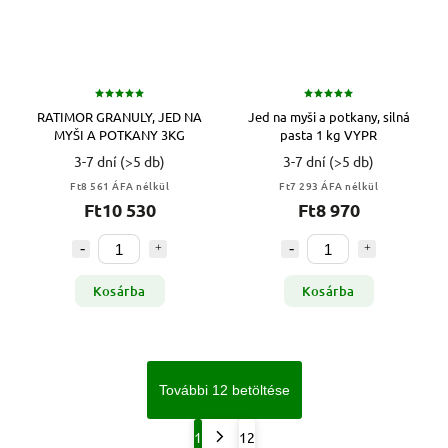
RATIMOR GRANULY, JED NA
Jed na myši a potkany, silná
MYŠI A POTKANY 3KG
pasta 1 kg VYPR
3-7 dní
(>5 db)
3-7 dní
(>5 db)
Ft8 561 ÁFA nélkül
Ft7 293 ÁFA nélkül
Ft10 530
Ft8 970
Kosárba
Kosárba
További 12 betöltése
1
12