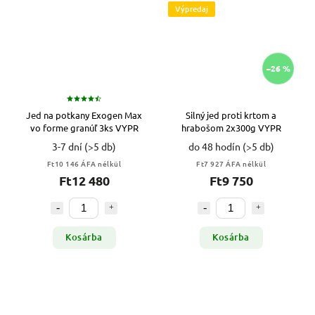
Výpredaj
–26 %
Jed na potkany Exogen Max
Silný jed proti krtom a
vo forme granúľ 3ks VYPR
hrabošom 2x300g VYPR
3-7 dní
(>5 db)
do 48 hodín
(>5 db)
Ft10 146 ÁFA nélkül
Ft7 927 ÁFA nélkül
Ft12 480
Ft9 750
Kosárba
Kosárba