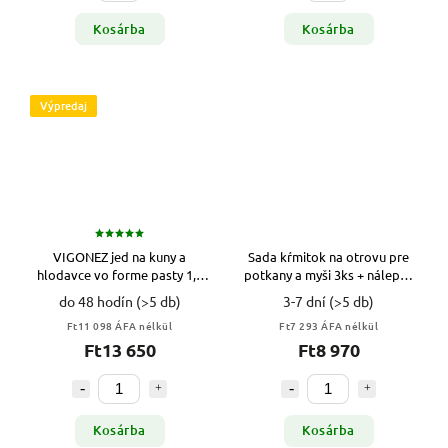
Kosárba
Kosárba
Výpredaj
VIGONEZ jed na kuny a
Sada kŕmitok na otrovu pre
hlodavce vo forme pasty 1,5
potkany a myši 3ks + nálepky
kg
VYPR
do 48 hodín
(>5 db)
3-7 dní
(>5 db)
Ft11 098 ÁFA nélkül
Ft7 293 ÁFA nélkül
Ft13 650
Ft8 970
Kosárba
Kosárba