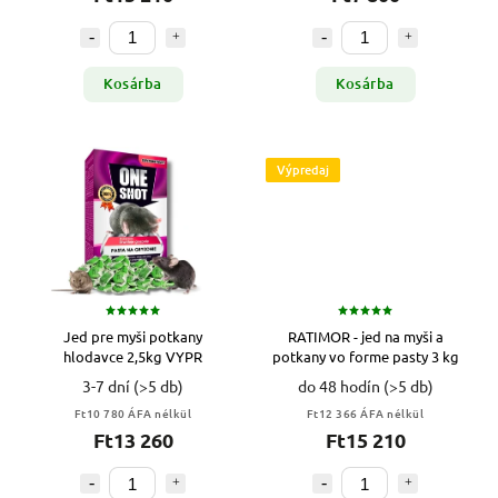
Kosárba
Kosárba
Výpredaj
Jed pre myši potkany
RATIMOR - jed na myši a
hlodavce 2,5kg VYPR
potkany vo forme pasty 3 kg
3-7 dní
(>5 db)
do 48 hodín
(>5 db)
Ft10 780 ÁFA nélkül
Ft12 366 ÁFA nélkül
Ft13 260
Ft15 210