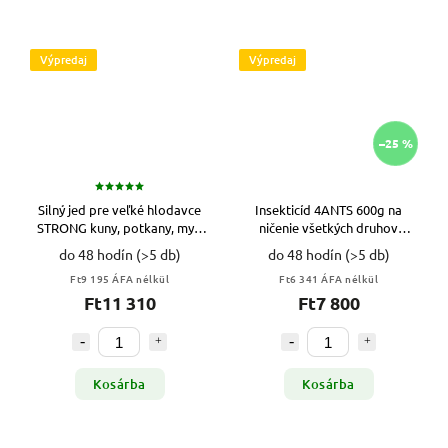
Výpredaj
Výpredaj
–25 %
Silný jed pre veľké hlodavce
Insekticíd 4ANTS 600g na
STRONG kuny, potkany, myši
ničenie všetkých druhov
20 ks VYPR
mravcov VYPR
do 48 hodín
(>5 db)
do 48 hodín
(>5 db)
Ft9 195 ÁFA nélkül
Ft6 341 ÁFA nélkül
Ft11 310
Ft7 800
Kosárba
Kosárba