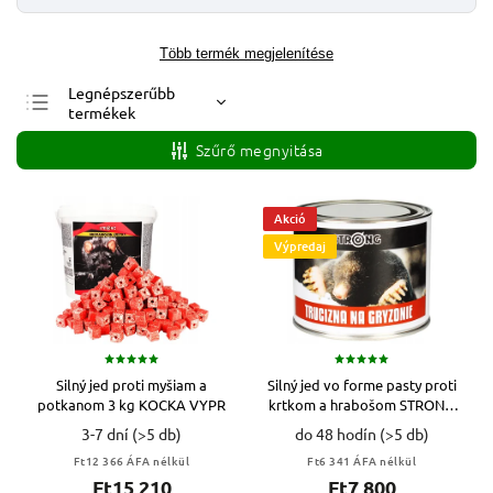
Több termék megjelenítése
Legnépszerűbb
termékek
Legolcsóbb elöl
Szűrő megnyitása
Legdrágább
ABC szerint
Akció
Výpredaj
Silný jed proti myšiam a
Silný jed vo forme pasty proti
potkanom 3 kg KOCKA VYPR
krtkom a hrabošom STRONG
20 ks
3-7 dní
(>5 db)
do 48 hodín
(>5 db)
Ft12 366 ÁFA nélkül
Ft6 341 ÁFA nélkül
Ft15 210
Ft7 800