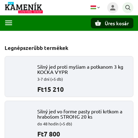
Üres kosár
Keresés
Legnépszerűbb termékek
Silný jed proti myšiam a potkanom 3 kg
KOCKA VYPR
3-7 dní
(>5 db)
Ft15 210
Silný jed vo forme pasty proti krtkom a
hrabošom STRONG 20 ks
do 48 hodín
(>5 db)
Ft7 800