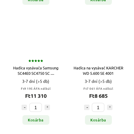
Hadica vysávača Samsung
Hadica na vysávač KARCHER
SC44E0 SC4750 SC ....
WD 5.600 SE 4001
3-7 dní
(>5 db)
3-7 dní
(>5 db)
Ft9 195 ÁFA nélkül
Ft7 061 ÁFA nélkül
Ft11 310
Ft8 685
Kosárba
Kosárba