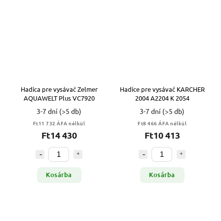
Hadica pre vysávač Zelmer
Hadice pre vysávač KARCHER
AQUAWELT Plus VC7920
2004 A2204 K 2054
3-7 dní
(>5 db)
3-7 dní
(>5 db)
Ft11 732 ÁFA nélkül
Ft8 466 ÁFA nélkül
Ft14 430
Ft10 413
Kosárba
Kosárba