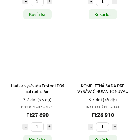
Kosárba
Kosárba
Hadica vysávača Festool D36
KOMPLETNÁ SADA PRE
náhradná 5m
VYSÁVAČ NUMATIC NUVAC
NVP180
3-7 dní
(>5 db)
3-7 dní
(>5 db)
Ft22 512 ÁFA nélkül
Ft21 878 ÁFA nélkül
Ft27 690
Ft26 910
Kosárba
Kosárba