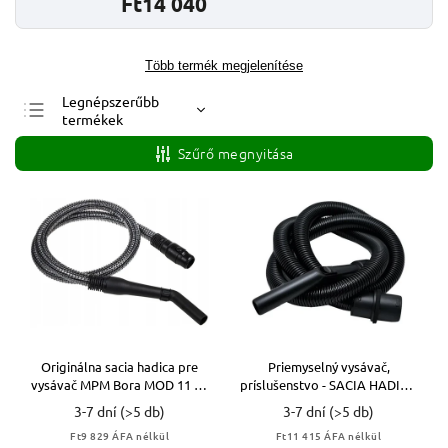
Ft14 040
Több termék megjelenítése
Legnépszerűbb
termékek
Legolcsóbb elöl
Szűrő megnyitása
Legdrágább
ABC szerint
Originálna sacia hadica pre
Priemyselný vysávač,
vysávač MPM Bora MOD 11 so
príslušenstvo - SACIA HADICA
západkami
PRE FLEX VYSÁVAČ S 36 , S 47-
3-7 dní
(>5 db)
3-7 dní
(>5 db)
long2,7m
Ft9 829 ÁFA nélkül
Ft11 415 ÁFA nélkül