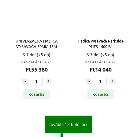
UNIVERZÁLNA HADICA
Hadica vysávača Parkside
VYSÁVAČA 50MM 15M
PNTS 1400 B1
3-7 dní
(>5 db)
3-7 dní
(>5 db)
Ft45 024 ÁFA nélkül
Ft11 415 ÁFA nélkül
Ft55 380
Ft14 040
Kosárba
Kosárba
További 12 betöltése