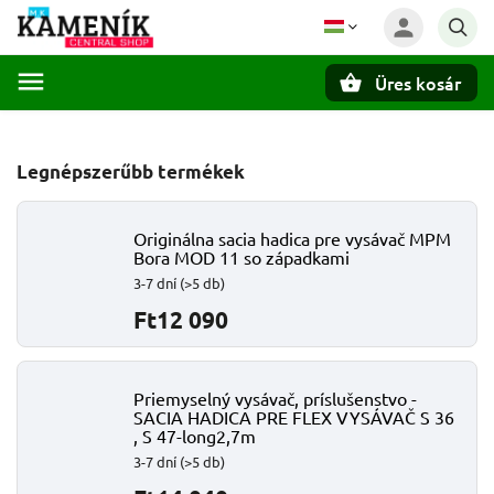
Üres kosár
Keresés
Legnépszerűbb termékek
Originálna sacia hadica pre vysávač MPM
Bora MOD 11 so západkami
3-7 dní
(>5 db)
Ft12 090
Priemyselný vysávač, príslušenstvo -
SACIA HADICA PRE FLEX VYSÁVAČ S 36
, S 47-long2,7m
3-7 dní
(>5 db)