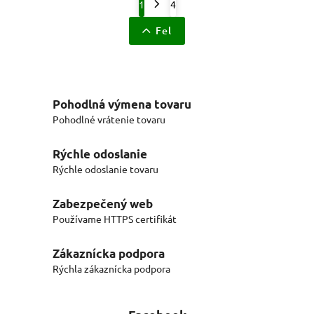
1
4
Fel
Pohodlná výmena tovaru
Pohodlné vrátenie tovaru
Rýchle odoslanie
Rýchle odoslanie tovaru
Zabezpečený web
Používame HTTPS certifikát
Zákaznícka podpora
Rýchla zákaznícka podpora