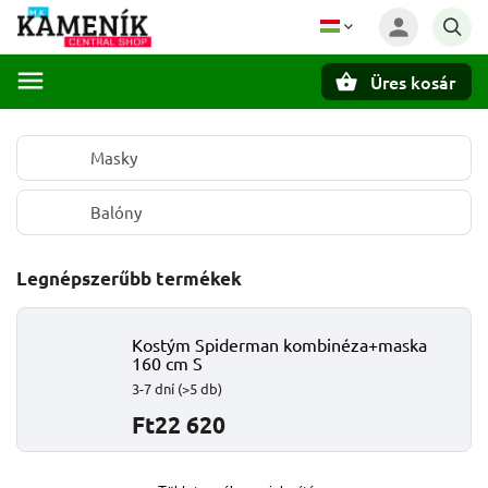
Üres kosár
Keresés
Masky
Balóny
Legnépszerűbb termékek
Kostým Spiderman kombinéza+maska
160 cm S
3-7 dní
(>5 db)
Ft22 620