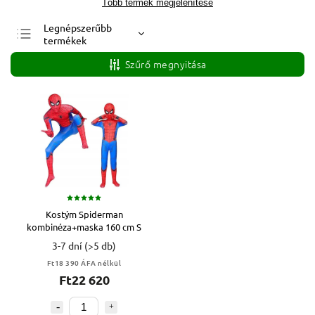
Több termék megjelenítése
Legnépszerűbb
termékek
Legolcsóbb elöl
Szűrő megnyitása
Legdrágább
ABC szerint
Kostým Spiderman
kombinéza+maska 160 cm S
3-7 dní
(>5 db)
Ft18 390 ÁFA nélkül
Ft22 620