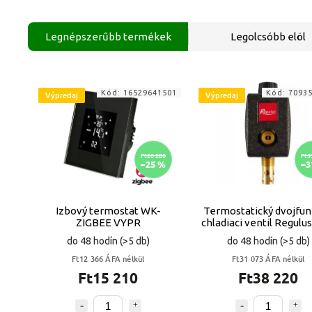
Legnépszerűbb termékek
Legolcsóbb elöl
Kód:
16529641501
Kód:
7093
Výpredaj
Výpredaj
Ft20 280
Ft5
–25 %
–3
Izbový termostat WK-
Termostatický dvojfu
ZIGBEE VYPR
chladiaci ventil Regulu
1 VYPR
do 48 hodín
(>5 db)
do 48 hodín
(>5 db)
Ft12 366 ÁFA nélkül
Ft31 073 ÁFA nélkül
Ft15 210
Ft38 220