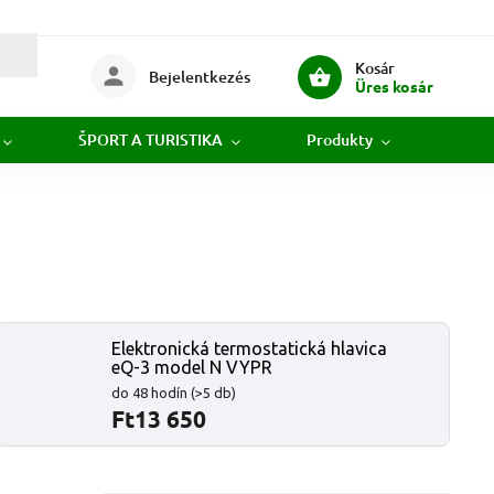
Kosár
Bejelentkezés
Üres kosár
ŠPORT A TURISTIKA
Produkty
Novi
Elektronická termostatická hlavica
eQ-3 model N VYPR
do 48 hodín
(>5 db)
Ft13 650