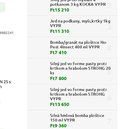
potkanom 3 kg KOCKA VYPR
Ft15 210
Jed na podkany, myši,krtky 1kg
VYPR
Ft11 310
9882241
Bomba/granát na ploštice No-
Pest 4Insect 400 ml VYPR
Ft7 410
Silný jed vo forme pasty proti
krtkom a hrabošom STRONG 20
ks
Ft7 800
N 25 s
m
Silný jed vo forme pasty proti
krtkom a hrabošom STRONG
VYPR
l
Ft13 650
Silná hmlová bomba ploštice
150 ml VYPR
Ft9 360