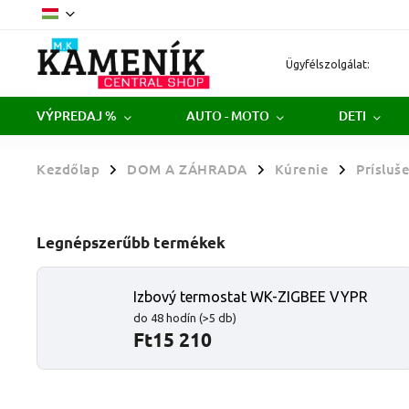
Ügyfélszolgálat:
VÝPREDAJ %
AUTO - MOTO
DETI
Kezdőlap
DOM A ZÁHRADA
Kúrenie
Prísluš
/
/
/
Legnépszerűbb termékek
Izbový termostat WK-ZIGBEE VYPR
do 48 hodín
(>5 db)
Ft15 210