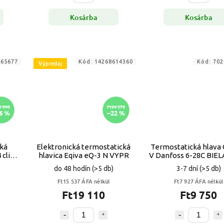
Kosárba
Kosárba
165677
Kód:
14268614360
Kód:
702
Výpredaj
5 990
Ft24 570
6 %
–22 %
cká
Elektronická termostatická
Termostatická hlava
click
hlavica Eqiva eQ-3 N VYPR
V Danfoss 6-28C BIE
do 48 hodín
(>5 db)
3-7 dní
(>5 db)
Ft15 537 ÁFA nélkül
Ft7 927 ÁFA nélkül
Ft19 110
Ft9 750