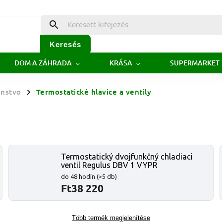
Keresés
DOM A ZÁHRADA
KRÁSA
SUPERMARKET
enstvo
Termostatické hlavice a ventily
/
Termostatický dvojfunkčný chladiaci
ventil Regulus DBV 1 VYPR
do 48 hodín
(>5 db)
Ft38 220
Több termék megjelenítése