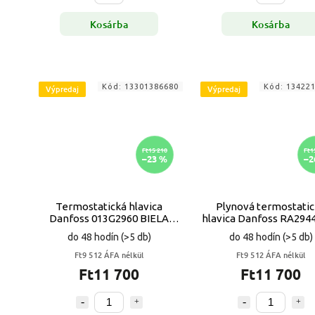
Kosárba
Kosárba
Kód:
13301386680
Kód:
13422
Výpredaj
Výpredaj
Ft15 210
Ft1
–23 %
–2
Termostatická hlavica
Plynová termostati
Danfoss 013G2960 BIELA
hlavica Danfoss RA2944 
VYPR
VYPR
do 48 hodín
(>5 db)
do 48 hodín
(>5 db)
Ft9 512 ÁFA nélkül
Ft9 512 ÁFA nélkül
Ft11 700
Ft11 700