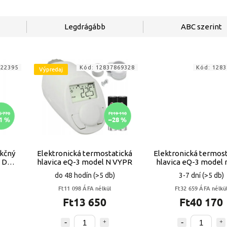
Legdrágább
ABC szerint
522395
Kód:
12837869328
Kód:
1283
Výpredaj
5 770
Ft19 110
1 %
–28 %
nkčný
Elektronická termostatická
Elektronická termost
s DBV
hlavica eQ-3 model N VYPR
hlavica eQ-3 model 
4ks
do 48 hodín
(>5 db)
3-7 dní
(>5 db)
Ft11 098 ÁFA nélkül
Ft32 659 ÁFA nélkü
Ft13 650
Ft40 170