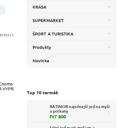
KRÁSA
SUPERMARKET
ŠPORT A TURISTIKA
0105111
Produkty
Novinka
 Cosmo
LA VYPR
Top 10 termék
RATIMOR najsilnejší jed na myši
a potkany
Ft7 800
Silný jed proti myšiam a