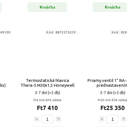
Kosárba
Kosárba
949109
Kód:
8872575229
Kód:
928
Termostatická hlavica
Priamy ventil 1" RA-
ks)
Thera-5 M30x1,5 Honeywell
prednastavení
3-7 dní
(>5 db)
3-7 dní
(>5 db)
Ft6 024 ÁFA nélkül
Ft20 610 ÁFA nélkü
Ft7 410
Ft25 350