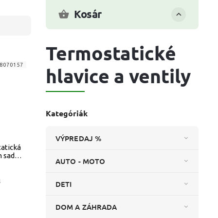
Kosár
Termostatické
8070157
hlavice a ventily
Kategóriák
VÝPREDAJ %
atická
n sada
AUTO - MOTO
l
DETI
DOM A ZÁHRADA