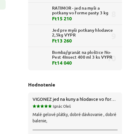
RATIMOR - jed na myši a
potkany vo forme pasty 3 kg
Ft15 210
Jed pre myši potkany hlodavce
2,5kg VYPR
Ft13 260
Bomba/granát na ploštice No-
Pest 4Insect 400 ml 3 ks VYPR
Ft14 040
Hodnotenie
VIGONEZ jed na kuny a hlodavce vo forme pasty 1,5 kg
Ignác Oleš
Malé gelové plátky, dobré dávkovanie , dobré
balenie,