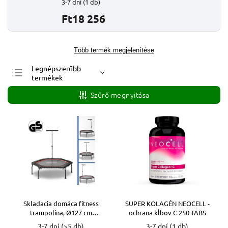
3-7 dní
(1 db)
Ft18 256
Több termék megjelenítése
Legnépszerűbb
termékek
Legolcsóbb elöl
Szűrő megnyitása
Legdrágább
ABC szerint
Skladacia domáca fitness
SUPER KOLAGÉN NEOCELL -
trampolína, Ø127 cm
ochrana kĺbov C 250 TABS
(9655411647)
3-7 dní
(>5 db)
3-7 dní
(1 db)