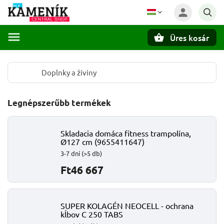
Üres kosár
Keresés
Doplnky a živiny
Legnépszerűbb termékek
Skladacia domáca fitness trampolína,
Ø127 cm (9655411647)
3-7 dní
(>5 db)
Ft46 667
SUPER KOLAGÉN NEOCELL - ochrana
kĺbov C 250 TABS