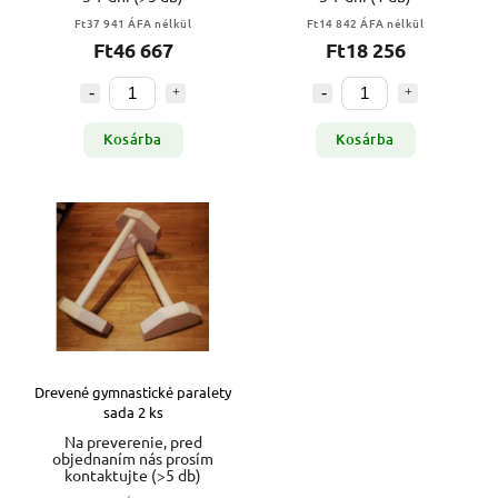
Ft37 941 ÁFA nélkül
Ft14 842 ÁFA nélkül
Ft46 667
Ft18 256
Kosárba
Kosárba
Drevené gymnastické paralety
sada 2 ks
Na preverenie, pred
objednaním nás prosím
kontaktujte
(>5 db)