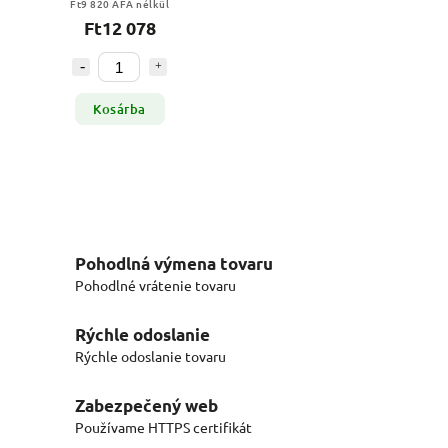
Ft9 820 ÁFA nélkül
Ft12 078
Kosárba
Pohodlná výmena tovaru
Pohodlné vrátenie tovaru
Rýchle odoslanie
Rýchle odoslanie tovaru
Zabezpečený web
Používame HTTPS certifikát