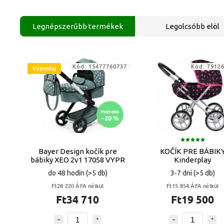
Legnépszerűbb termékek
Legolcsóbb elöl
Kód:
15477760737
Kód:
7912
Výpredaj
Ft43 680
–20 %
Bayer Design kočík pre
KOČÍK PRE BÁBIK
bábiky XEO 2v1 17058 VYPR
Kinderplay
do 48 hodín
(>5 db)
3-7 dní
(>5 db)
Ft28 220 ÁFA nélkül
Ft15 854 ÁFA nélkül
Ft34 710
Ft19 500