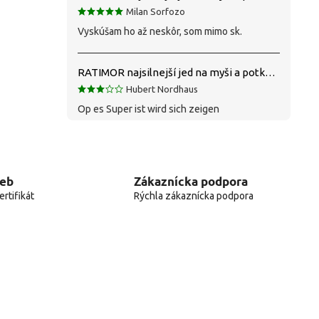
Milan Sorfozo
Vyskúšam ho až neskôr, som mimo sk.
RATIMOR najsilnejší jed na myši a potkany
Hubert Nordhaus
Op es Super ist wird sich zeigen
web
Zákaznícka podpora
rtifikát
Rýchla zákaznícka podpora