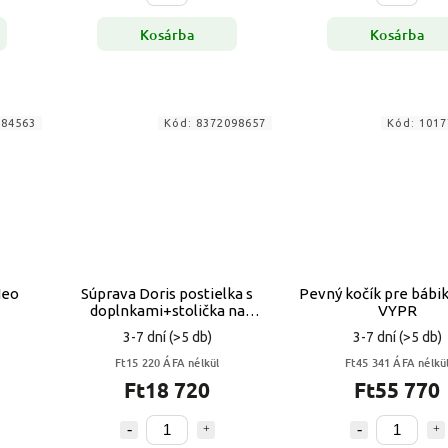
Kosárba
Kosárba
784563
Kód:
8372098657
Kód:
1017
Neo
Súprava Doris postielka s
Pevný kočík pre bábik
doplnkami+stolička na
VYPR
kŕmenie+hojdačka pre
3-7 dní
(>5 db)
3-7 dní
(>5 db)
bábiku
Ft15 220 ÁFA nélkül
Ft45 341 ÁFA nélkü
Ft18 720
Ft55 770