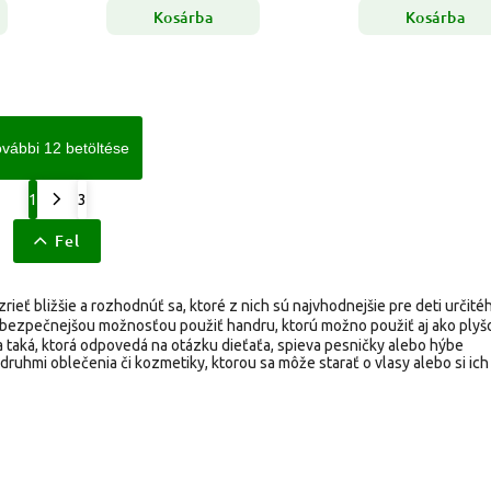
Kosárba
Kosárba
vábbi 12 betöltése
1
3
Fel
rieť bližšie a rozhodnúť sa, ktoré z nich sú najvhodnejšie pre deti určité
ajbezpečnejšou možnosťou použiť handru, ktorú možno použiť aj ako plyš
da taká, ktorá odpovedá na otázku dieťaťa, spieva pesničky alebo hýbe
i druhmi oblečenia či kozmetiky, ktorou sa môže starať o vlasy alebo si ich