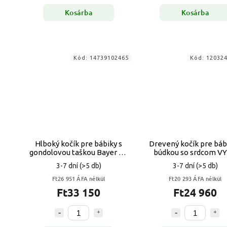
Kosárba
Kosárba
Kód:
14739102465
Kód:
12032
Hlboký kočík pre bábiky s
Drevený kočík pre báb
gondolovou taškou Bayer 2 v
búdkou so srdcom V
1 XEO
3-7 dní
(>5 db)
3-7 dní
(>5 db)
Ft26 951 ÁFA nélkül
Ft20 293 ÁFA nélkül
Ft33 150
Ft24 960