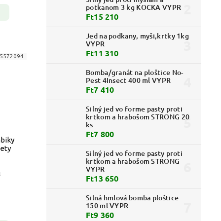
potkanom 3 kg KOCKA VYPR
Ft15 210
Jed na podkany, myši,krtky 1kg
VYPR
Ft11 310
5572094
Bomba/granát na ploštice No-
Pest 4Insect 400 ml VYPR
Ft7 410
Silný jed vo forme pasty proti
krtkom a hrabošom STRONG 20
ks
Ft7 800
biky
ety
Silný jed vo forme pasty proti
krtkom a hrabošom STRONG
VYPR
l
Ft13 650
Silná hmlová bomba ploštice
150 ml VYPR
Ft9 360