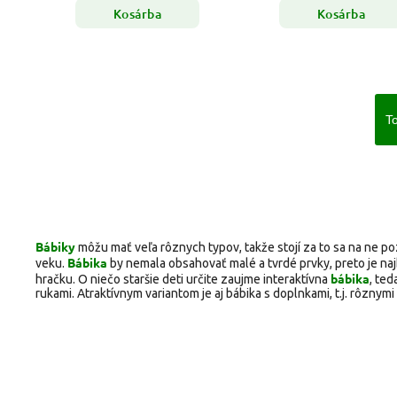
Kosárba
Kosárba
To
Bábiky
môžu mať veľa rôznych typov, takže stojí za to sa na ne poz
Bábika
veku.
by nemala obsahovať malé a tvrdé prvky, preto je n
bábika
hračku. O niečo staršie deti určite zaujme interaktívna
, te
rukami. Atraktívnym variantom je aj bábika s doplnkami, t.j. rôznym