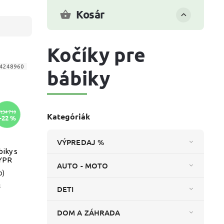
Kosár
Kočíky pre
4248960
bábiky
Ft34 710
Kategóriák
–22 %
VÝPREDAJ %
biky s
YPR
AUTO - MOTO
b)
l
DETI
DOM A ZÁHRADA