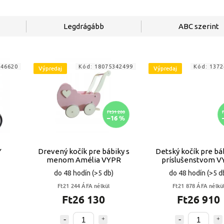
Legdrágább
ABC szerint
646620
Kód:
18075342499
Kód:
1372
Výpredaj
Výpredaj
Ft31 200
–16 %
Y
Drevený kočík pre bábiky s
Detský kočík pre bá
menom Amélia VYPR
príslušenstvom V
do 48 hodín
(>5 db)
do 48 hodín
(>5 d
Ft21 244 ÁFA nélkül
Ft21 878 ÁFA nélkü
Ft26 130
Ft26 910