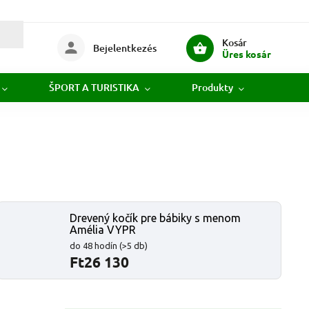
Kosár
Bejelentkezés
Üres kosár
ŠPORT A TURISTIKA
Produkty
Novi
Drevený kočík pre bábiky s menom
Amélia VYPR
do 48 hodín
(>5 db)
Ft26 130