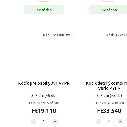
Kosárba
Kosárba
Kód:
7233084093
Kód:
15028
Kočík pre bábiky 3v1 VYPR
Kočík detský combi 
Vario VYPR
3-7 dní
(>5 db)
3-7 dní
(>5 db)
Ft15 537 ÁFA nélkül
Ft27 268 ÁFA nélkül
Ft19 110
Ft33 540