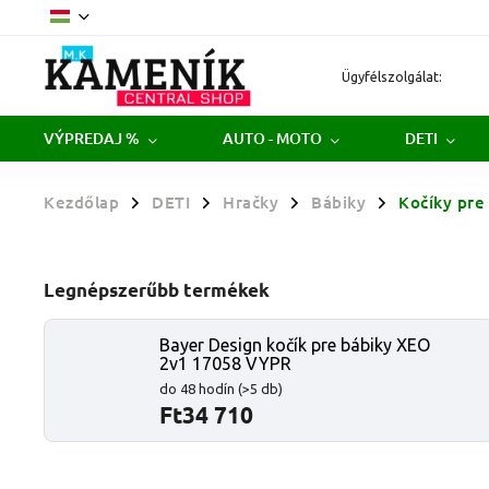
Ügyfélszolgálat:
VÝPREDAJ %
AUTO - MOTO
DETI
Kezdőlap
DETI
Hračky
Bábiky
Kočíky pre
/
/
/
/
Legnépszerűbb termékek
Bayer Design kočík pre bábiky XEO
2v1 17058 VYPR
do 48 hodín
(>5 db)
Ft34 710