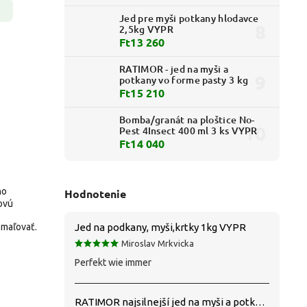
Jed pre myši potkany hlodavce
2,5kg VYPR
Ft13 260
RATIMOR - jed na myši a
potkany vo forme pasty 3 kg
Ft15 210
Bomba/granát na ploštice No-
Pest 4Insect 400 ml 3 ks VYPR
Ft14 040
ho
Hodnotenie
ovú
Jed na podkany, myši,krtky 1kg VYPR
 maľovať.
Miroslav Mrkvicka
Perfekt wie immer
RATIMOR najsilnejší jed na myši a potkany