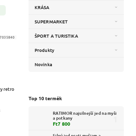
KRÁSA
SUPERMARKET
ŠPORT A TURISTIKA
7035840
Produkty
Novinka
y retro
Top 10 termék
l
RATIMOR najsilnejší jed na myši
a potkany
Ft7 800
Silný jed proti myšiam a