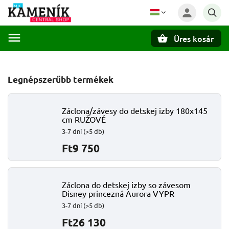
Üres kosár
Keresés
Legnépszerűbb termékek
Záclona/závesy do detskej izby 180x145
cm RUŽOVÉ
3-7 dní
(>5 db)
Ft9 750
Záclona do detskej izby so závesom
Disney princezná Aurora VYPR
3-7 dní
(>5 db)
Ft26 130