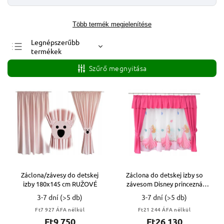
Több termék megjelenítése
Legnépszerűbb
termékek
Legolcsóbb elöl
Szűrő megnyitása
Legdrágább
ABC szerint
Záclona/závesy do detskej
Záclona do detskej izby so
izby 180x145 cm RUŽOVÉ
závesom Disney princezná
Aurora VYPR
3-7 dní
(>5 db)
3-7 dní
(>5 db)
Ft7 927 ÁFA nélkül
Ft21 244 ÁFA nélkül
Ft9 750
Ft26 130