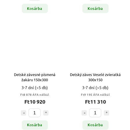
Kosárba
Kosárba
Detské závesné písmená
Detský záves Veselé zvieratká
žakáru 150x300
300x150
3-7 dní
(>5 db)
3-7 dní
(>5 db)
Ft8 878 ÁFA nélkül
Ft9 195 ÁFA nélkül
Ft10 920
Ft11 310
Kosárba
Kosárba