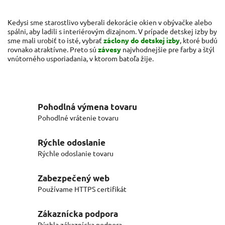
Kedysi sme starostlivo vyberali dekorácie okien v obývačke alebo
spálni, aby ladili s interiérovým dizajnom. V prípade detskej izby by
sme mali urobiť to isté, vybrať
záclony do detskej izby
, ktoré budú
rovnako atraktívne. Preto sú
závesy
najvhodnejšie pre farby a štýl
vnútorného usporiadania, v ktorom batoľa žije.
Pohodlná výmena tovaru
Pohodlné vrátenie tovaru
Rýchle odoslanie
Rýchle odoslanie tovaru
Zabezpečený web
Používame HTTPS certifikát
Zákaznícka podpora
Rýchla zákaznícka podpora