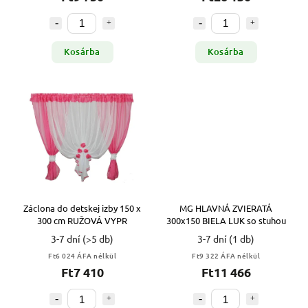
Kosárba
Kosárba
Záclona do detskej izby 150 x
MG HLAVNÁ ZVIERATÁ
300 cm RUŽOVÁ VYPR
300x150 BIELA LUK so stuhou
3-7 dní
(>5 db)
3-7 dní
(1 db)
Ft6 024 ÁFA nélkül
Ft9 322 ÁFA nélkül
Ft7 410
Ft11 466