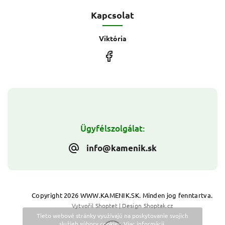
Kapcsolat
Viktória
Ügyfélszolgálat:
info@kamenik.sk
Copyright 2026
WWW.KAMENIK.SK
. Minden jog fenntartva.
Vytvořil
Shoptet
| Design
Shoptak.cz
Tieto webové stránky využívajú na poskytovanie svojich
služieb súbory cookies.
Viac informácií
.