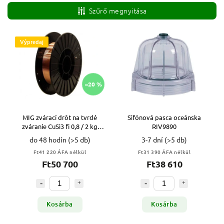
Legolcsóbb elöl
Szűrő megnyitása
Legdrágább
ABC szerint
Výpredaj
–20 %
MIG zvárací drôt na tvrdé
Sifónová pasca oceánska
zváranie CuSi3 fi 0,8 / 2 kg
RIV9890
VYPR
do 48 hodín
(>5 db)
3-7 dní
(>5 db)
Ft41 220 ÁFA nélkül
Ft31 390 ÁFA nélkül
Ft50 700
Ft38 610
Kosárba
Kosárba