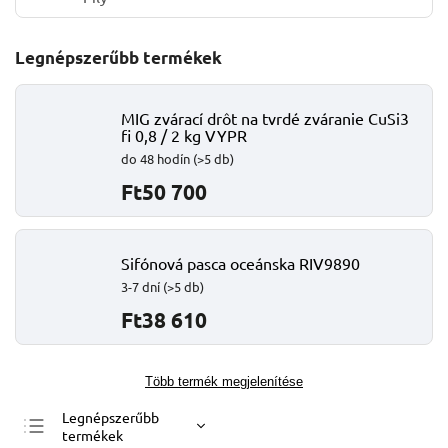
Legnépszerűbb termékek
MIG zvárací drôt na tvrdé zváranie CuSi3
fi 0,8 / 2 kg VYPR
do 48 hodín
(>5 db)
Ft50 700
Sifónová pasca oceánska RIV9890
3-7 dní
(>5 db)
Ft38 610
Több termék megjelenítése
Legnépszerűbb
termékek