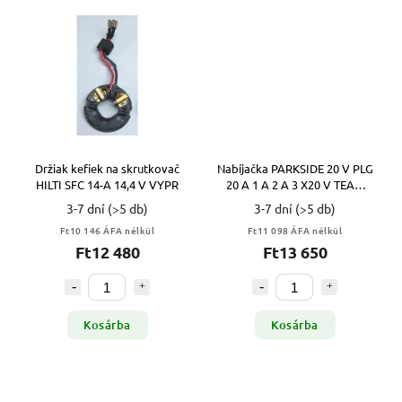
Držiak kefiek na skrutkovač
Nabíjačka PARKSIDE 20 V PLG
HILTI SFC 14-A 14,4 V VYPR
20 A 1 A 2 A 3 X20 V TEAM
VYPR
3-7 dní
(>5 db)
3-7 dní
(>5 db)
Ft10 146 ÁFA nélkül
Ft11 098 ÁFA nélkül
Ft12 480
Ft13 650
Kosárba
Kosárba