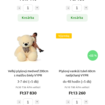
Kosárba
Kosárba
Výpredaj
–22 %
Veľký plyšový medveď 200cm
Plyšový vankúš tuleň 60cm
s mašľou biely VYPR
nadýchaný VYPR
3-7 dní
(>5 db)
do 48 hodín
(>5 db)
Ft30 756 ÁFA nélkül
Ft10 780 ÁFA nélkül
Ft37 830
Ft13 260