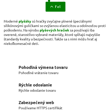
Fel
Moderné
plyšáky
sú hračky zvyčajne plnené špeciálnymi
silikónovými guličkami so zvýšenou elasticitou a odolnosťou proti
poškodeniu. Na výrobu
plyšových hračiek
sa používajú iba
overené, starostlivo vybrané materiály, ktoré spĺňajú najvyššie
štandardy kvality a bezpečnosti. Takže sa s nimi môžu hrať aj
niekoľkomesačné deti.
Pohodlná výmena tovaru
Pohodlné vrátenie tovaru
Rýchle odoslanie
Rýchle odoslanie tovaru
Zabezpečený web
Používame HTTPS certifikát