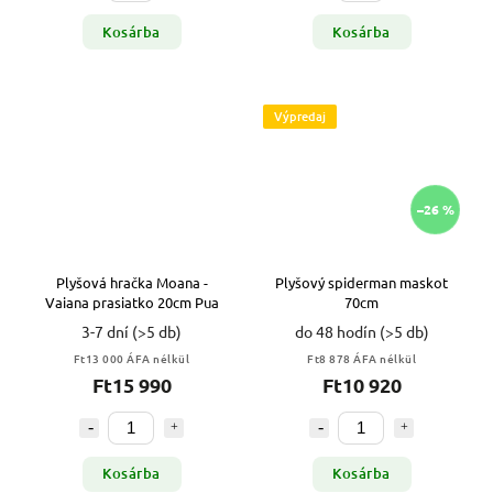
Kosárba
Kosárba
Výpredaj
–26 %
Plyšová hračka Moana -
Plyšový spiderman maskot
Vaiana prasiatko 20cm Pua
70cm
3-7 dní
(>5 db)
do 48 hodín
(>5 db)
Ft13 000 ÁFA nélkül
Ft8 878 ÁFA nélkül
Ft15 990
Ft10 920
Kosárba
Kosárba