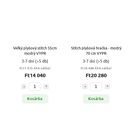
Veľký plyšový stitch 55cm
Stitch plyšová hračka - modrý
modrý VYPR
70 cm VYPR
3-7 dní
(>5 db)
3-7 dní
(>5 db)
Ft11 415 ÁFA nélkül
Ft16 488 ÁFA nélkül
Ft14 040
Ft20 280
Kosárba
Kosárba