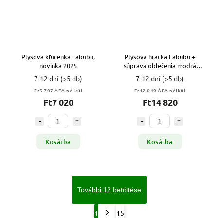
Plyšová kľúčenka Labubu,
Plyšová hračka Labubu +
novinka 2025
súprava oblečenia modrá
2025
7-12 dní
(>5 db)
7-12 dní
(>5 db)
Ft5 707 ÁFA nélkül
Ft12 049 ÁFA nélkül
Ft7 020
Ft14 820
Kosárba
Kosárba
További 12 betöltése
1
15