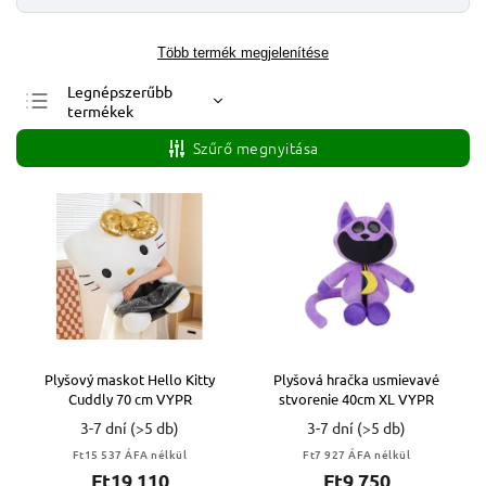
Több termék megjelenítése
Legnépszerűbb
termékek
Legolcsóbb elöl
Szűrő megnyitása
Legdrágább
ABC szerint
Plyšový maskot Hello Kitty
Plyšová hračka usmievavé
Cuddly 70 cm VYPR
stvorenie 40cm XL VYPR
3-7 dní
(>5 db)
3-7 dní
(>5 db)
Ft15 537 ÁFA nélkül
Ft7 927 ÁFA nélkül
Ft19 110
Ft9 750