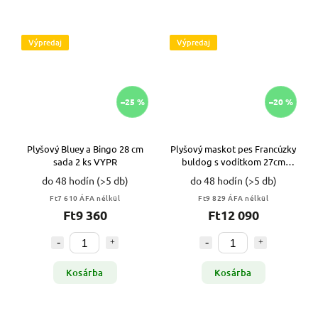
Výpredaj
Výpredaj
–25 %
–20 %
Plyšový Bluey a Bingo 28 cm
Plyšový maskot pes Francúzky
sada 2 ks VYPR
buldog s vodítkom 27cm
VYPR
do 48 hodín
(>5 db)
do 48 hodín
(>5 db)
Ft7 610 ÁFA nélkül
Ft9 829 ÁFA nélkül
Ft9 360
Ft12 090
Kosárba
Kosárba