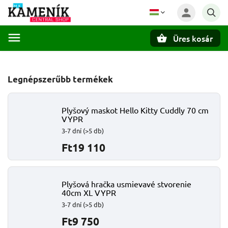
Üres kosár
Keresés
Legnépszerűbb termékek
Plyšový maskot Hello Kitty Cuddly 70 cm
VYPR
3-7 dní
(>5 db)
Ft19 110
Plyšová hračka usmievavé stvorenie
40cm XL VYPR
3-7 dní
(>5 db)
Ft9 750