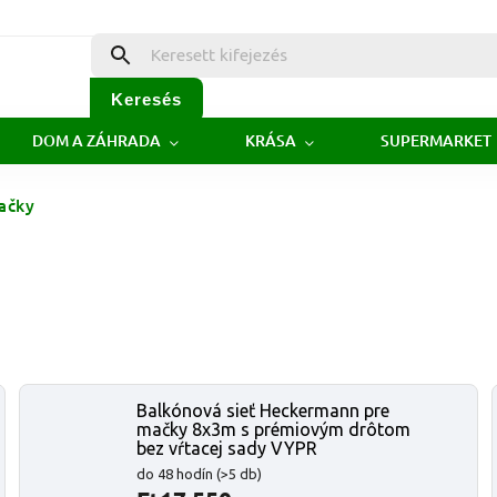
Keresés
DOM A ZÁHRADA
KRÁSA
SUPERMARKET
ačky
Balkónová sieť Heckermann pre
mačky 8x3m s prémiovým drôtom
bez vŕtacej sady VYPR
do 48 hodín
(>5 db)