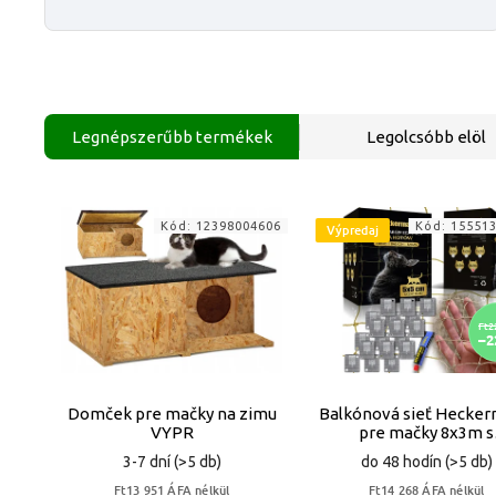
Legnépszerűbb termékek
Legolcsóbb elöl
Kód:
12398004606
Kód:
15551
Výpredaj
Ft2
–2
Domček pre mačky na zimu
Balkónová sieť Hecke
VYPR
pre mačky 8x3m s
prémiovým drôtom 
3-7 dní
(>5 db)
do 48 hodín
(>5 db)
vŕtacej sady VYPR
Ft13 951 ÁFA nélkül
Ft14 268 ÁFA nélkül