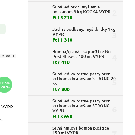
Silný jed proti myšiam a
potkanom 3 kg KOCKA VYPR
Ft15 210
Jed na podkany, myši,krtky 1kg
VYPR
Ft11 310
Bomba/granát na ploštice No-
Pest 4Insect 400 ml VYPR
2978811
Ft7 410
Silný jed vo forme pasty proti
krtkom a hrabošom STRONG 20
ks
Ft11 310
–24 %
Ft7 800
Silný jed vo forme pasty proti
krtkom a hrabošom STRONG
m VYPR
VYPR
Ft13 650
b)
Silná hmlová bomba ploštice
150 ml VYPR