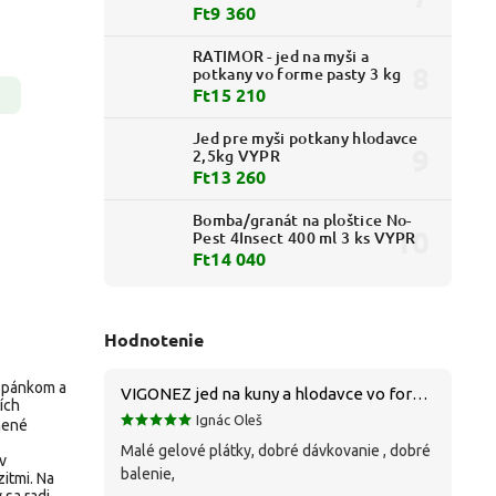
Ft9 360
RATIMOR - jed na myši a
potkany vo forme pasty 3 kg
Ft15 210
Jed pre myši potkany hlodavce
2,5kg VYPR
Ft13 260
Bomba/granát na ploštice No-
Pest 4Insect 400 ml 3 ks VYPR
Ft14 040
Hodnotenie
 spánkom a
VIGONEZ jed na kuny a hlodavce vo forme pasty 1,5 kg
ích
Ignác Oleš
mené
Malé gelové plátky, dobré dávkovanie , dobré
v
balenie,
zitmi. Na