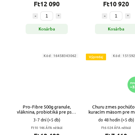
Ft12 090
Ft10 920
Kosárba
Kosárba
Kód:
16458343062
Kód:
15159
Výpredaj
Ft1
–3
Pro-Fibre 500g granule,
Churu zmes pochúťo
vláknina, probiotiká pre psov
kuracím mäsom pre m
a mačky VYPR
VYPR
3-7 dní
(>5 db)
do 48 hodín
(>5 db)
Ft10 146 ÁFA nélkül
Ft6 024 ÁFA nélkül