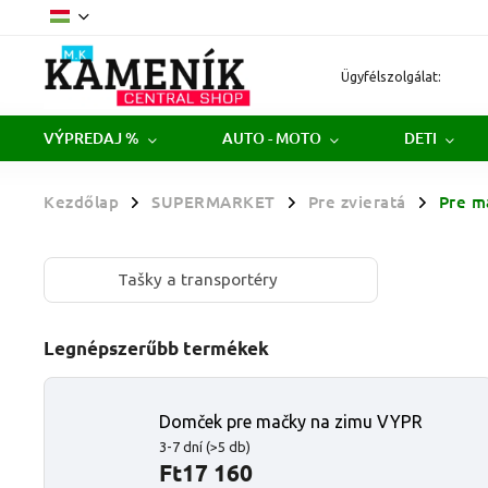
Ügyfélszolgálat:
VÝPREDAJ %
AUTO - MOTO
DETI
Kezdőlap
SUPERMARKET
Pre zvieratá
Pre m
/
/
/
Tašky a transportéry
Legnépszerűbb termékek
Domček pre mačky na zimu VYPR
3-7 dní
(>5 db)
Ft17 160