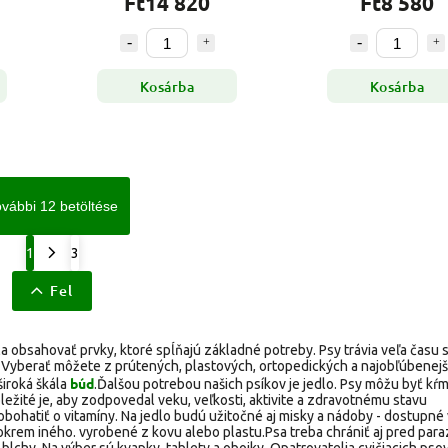
Ft14 820
Ft8 580
Kosárba
Kosárba
vábbi 12 betöltése
1
3
Fel
la obsahovať prvky, ktoré spĺňajú základné potreby. Psy trávia veľa času
i. Vyberať môžete z prútených, plastových, ortopedických a najobľúbenejš
búd
široká škála
.
Ďalšou potrebou našich psíkov je jedlo. Psy môžu byť kŕ
ežité je, aby zodpovedal veku, veľkosti, aktivite a zdravotnému stavu
 obohatiť o vitamíny. Na jedlo budú užitočné aj misky a nádoby - dostupné 
krem iného. vyrobené z kovu alebo plastu.
Psa treba chrániť aj pred para