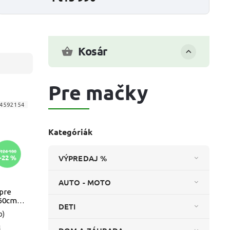
Kosár
Pre mačky
4592154
Kategóriák
Ft24 180
–22 %
VÝPREDAJ %
AUTO - MOTO
 pre
x60cm
DETI
b)
l