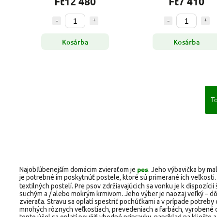
Ft12 480
Ft7 410
Kosárba
Kosárba
To
pes
Najobľúbenejším domácim zvieraťom je
. Jeho výbavička by ma
je potrebné im poskytnúť postele, ktoré sú primerané ich veľkost
textilných postelí. Pre psov zdržiavajúcich sa vonku je k dispozícii 
suchým a / alebo mokrým krmivom. Jeho výber je naozaj veľký – dôl
zvieraťa. Stravu sa oplatí spestriť pochúťkami a v prípade potreby
mnohých rôznych veľkostiach, prevedeniach a farbách, vyrobené o