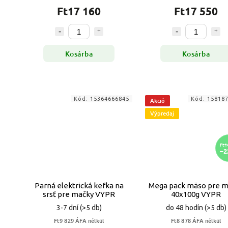
Ft17 160
Ft17 550
Kosárba
Kosárba
Kód:
15364666845
Kód:
15818
Akció
Výpredaj
Ft1
–2
Parná elektrická kefka na
Mega pack mäso pre m
srsť pre mačky VYPR
40x100g VYPR
3-7 dní
(>5 db)
do 48 hodín
(>5 db)
Ft9 829 ÁFA nélkül
Ft8 878 ÁFA nélkül