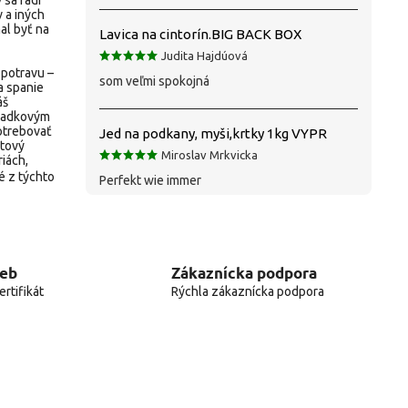
 sa radi
 a iných
al byť na
Lavica na cintorín.BIG BACK BOX
Judita Hajdúová
 potravu –
som veľmi spokojná
a spanie
áš
dpadkovým
otrebovať
Jed na podkany, myši,krtky 1kg VYPR
etový
Miroslav Mrkvicka
riách,
 z týchto
Perfekt wie immer
web
Zákaznícka podpora
rtifikát
Rýchla zákaznícka podpora