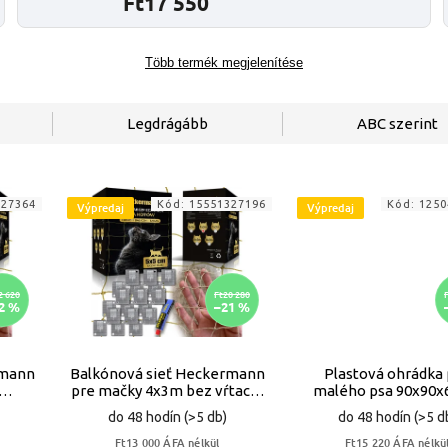
Ft17 550
Több termék megjelenítése
Legdrágább
ABC szerint
327364
Kód:
15551327196
Kód:
1250
Výpredaj
Výpredaj
2 620
Ft20 280
2 %
–21 %
rmann
Balkónová sieť Heckermann
Plastová ohrádka
pre mačky 4x3m bez vŕtacej
malého psa 90x90
bez
sady VYPR
VYPR
do 48 hodín
(>5 db)
do 48 hodín
(>5 d
Ft13 000 ÁFA nélkül
Ft15 220 ÁFA nélkü