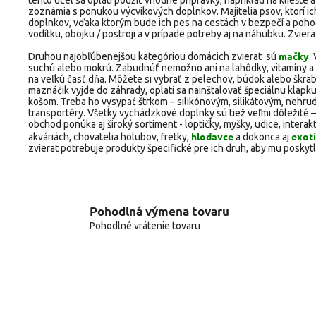
tento účel sa oplatí použiť vhodné prípravky, napríklad na kliešte a
zoznámia s ponukou výcvikových doplnkov. Majitelia psov, ktorí ic
doplnkov, vďaka ktorým bude ich pes na cestách v bezpečí a pohod
vodítku, obojku / postroji a v prípade potreby aj na náhubku. Zviera 
mačky
Druhou najobľúbenejšou kategóriou domácich zvierat sú
.
suchú alebo mokrú. Zabudnúť nemožno ani na lahôdky, vitamíny a
na veľkú časť dňa. Môžete si vybrať z pelechov, búdok alebo škrab
maznáčik vyjde do záhrady, oplatí sa nainštalovať špeciálnu klapk
košom. Treba ho vysypať štrkom – silikónovým, silikátovým, nehr
transportéry. Všetky vychádzkové doplnky sú tiež veľmi dôležité – 
obchod ponúka aj široký sortiment - loptičky, myšky, udice, interak
hlodavce
exoti
akváriách, chovatelia holubov, fretky,
a dokonca aj
zvierat potrebuje produkty špecifické pre ich druh, aby mu poskytl
Pohodlná výmena tovaru
Pohodlné vrátenie tovaru