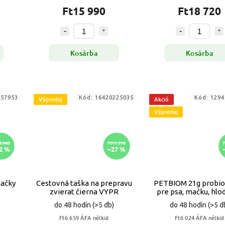
Ft15 990
Ft18 720
Kosárba
Kosárba
757953
Kód:
16420225035
Kód:
1294
Výpredaj
Akció
Výpredaj
4 040
Ft11 310
2 %
–27 %
ačky
Cestovná taška na prepravu
PETBIOM 21g probi
zvierat čierna VYPR
pre psa, mačku, hlo
VYPR
do 48 hodín
(>5 db)
do 48 hodín
(>5 d
Ft6 659 ÁFA nélkül
Ft6 024 ÁFA nélkül