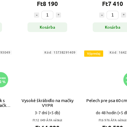
Ft8 190
Ft7 410
Kosárba
Kosárba
293049
Kód:
15738291409
Kód:
1642
Výpredaj
0 920
2 %
k s
Vysoké škrábidlo na mačky
Pelech pre psa 60 c
ačky
VYPR
3-7 dní
(>5 db)
do 48 hodín
(>5 d
Ft12 049 ÁFA nélkül
Ft6 976 ÁFA nélkül