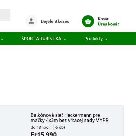
Kosár
Bejelentkezés
Üres kosár
ŠPORT A TURISTIKA
Produkty
Novi
Balkónová sieť Heckermann pre
mačky 4x3m bez vŕtacej sady VYPR
do 48 hodín
(>5 db)
Ft15 990