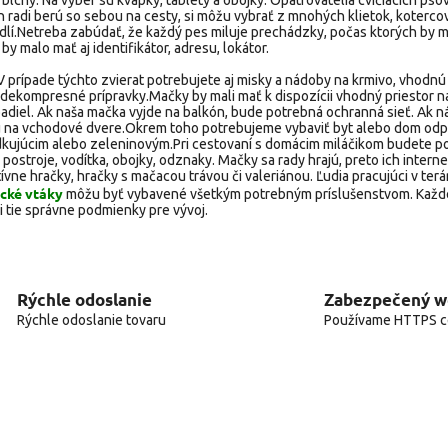
 blchy. Na výber sú kvapky, tablety a obojky. Opatrovatelia cvičiacich psov
h radi berú so sebou na cesty, si môžu vybrať z mnohých klietok, kotercov
lí.
Netreba zabúdať, že každý pes miluje prechádzky, počas ktorých by m
by malo mať aj identifikátor, adresu, lokátor.
 V prípade týchto zvierat potrebujete aj misky a nádoby na krmivo, vhodnú
 dekompresné prípravky.
Mačky by mali mať k dispozícii vhodný priestor n
adiel. Ak naša mačka vyjde na balkón, bude potrebná ochranná sieť. Ak n
u na vchodové dvere.
Okrem toho potrebujeme vybaviť byt alebo dom o
udkujúcim alebo zeleninovým.
Pri cestovaní s domácim miláčikom budete p
postroje, vodítka, obojky, odznaky. Mačky sa rady hrajú, preto ich intern
tívne hračky, hračky s mačacou trávou či valeriánou.
Ľudia pracujúci v terá
cké vtáky
môžu byť vybavené všetkým potrebným príslušenstvom. Každé
i tie správne podmienky pre vývoj.
Rýchle odoslanie
Zabezpečený 
Rýchle odoslanie tovaru
Používame HTTPS ce