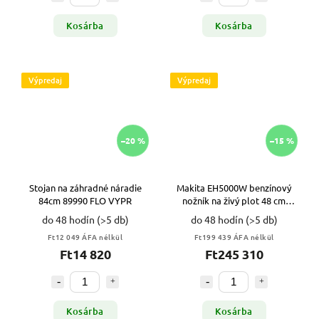
Kosárba
Kosárba
Výpredaj
Výpredaj
–20 %
–15 %
Stojan na záhradné náradie
Makita EH5000W benzínový
84cm 89990 FLO VYPR
nožník na živý plot 48 cm
VYPR
do 48 hodín
(>5 db)
do 48 hodín
(>5 db)
Ft12 049 ÁFA nélkül
Ft199 439 ÁFA nélkül
Ft14 820
Ft245 310
Kosárba
Kosárba