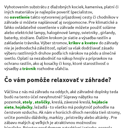
Vyhotovením substrátu z dlažobných kociek, kameniva, platní či
iných materiálov je najlepšie poveriť špecialistov,
no
osvetlenie
takto vytvorenej príjazdovej cesty či chodníkov v
záhrade si môžete naplánovať aj svojpomocne. Pre klimatické a
ľahko ovládateľné osvetlenie v záhrade môžete použiť solárne
alebo elektrické lampy, halogénové lampy,
svietniky
, girlandy,
baterky, stožiare. Ďalším krokom je siatie a výsadba rastlín a
zakladanie trávnika. Výber stromov,
kríkov a kvetov
do záhrady
nie je jednoduchá záležitosť, oplatí sa však dodržiavať zásadu
výberu rastlinných druhov podľa ich nárokov na pôdu a slnečné
svetlo. Oplatí sa nezabudnúť na nákup hnojív a prípravkov na
ochranu rastlín, ako aj kosačky či kosy, ktoré starostlivosť o
výsadby a
trávnik
rozhodne uľahčia.
Čo vám pomôže relaxovať v záhrade?
Väčšina z nás má záhradu na oddych, aké záhradné doplnky teda
budú na tento účel nevyhnutné? Súpravy nábytku na
pozemok,
stoly
,
stoličky
, kreslá, závesné kreslá,
hojdacie
siete
,
hojdačky
, ležadlá - to všetko má poskytnúť pohodlie na
čerstvom vzduchu. Ak nám v horúcich dňoch nerobia tieň stromy,
určite pomôžu dáždniky,
markízy
, prístrešky alebo altánky . Pre
zábavu malých aj veľkých je atraktívnou možnosťou
kúpalisko. Priestor pred domom zatraktívni jazierko, pergola,