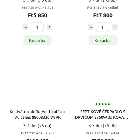
Ft4 756 ÁFA nélkül
Ft6 341 ÁFA nélkül
Ft5 850
Ft7 800
Kosárba
Kosárba
Kultivátor/plečka/vertikutátor
SEPTIKOVÉ ČERPADLO S
Vulcanus 88008336 VYPR
DRVIČOM 3750W 3x KOVANIE
VYPR
3-7 dní
(>5 db)
3-7 dní
(>5 db)
Ft37 732 ÁFA nélkül
Ft25 366 ÁFA nélkül