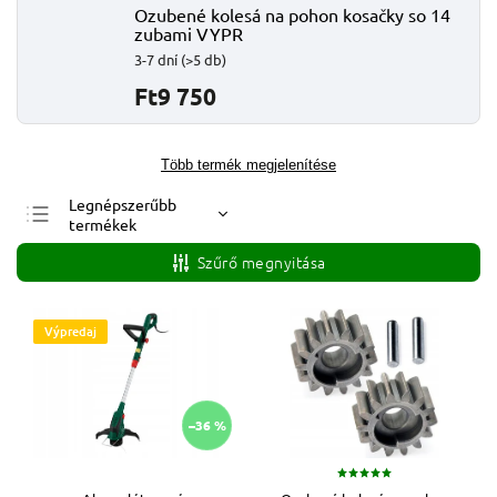
Ozubené kolesá na pohon kosačky so 14
zubami VYPR
3-7 dní
(>5 db)
Ft9 750
Több termék megjelenítése
Legnépszerűbb
termékek
Legolcsóbb elöl
Szűrő megnyitása
Legdrágább
ABC szerint
Výpredaj
–36 %