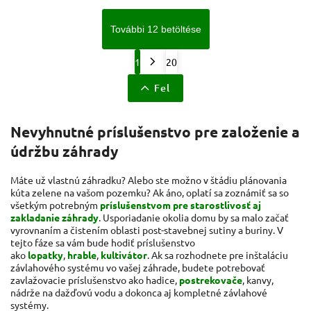
További 12 betöltése
1
20
Fel
Nevyhnutné príslušenstvo pre založenie a
údržbu záhrady
Máte už vlastnú záhradku? Alebo ste možno v štádiu plánovania
kúta zelene na vašom pozemku? Ak áno, oplatí sa zoznámiť sa so
všetkým potrebným
príslušenstvom pre starostlivosť aj
zakladanie záhrady
. Usporiadanie okolia domu by sa malo začať
vyrovnaním a čistením oblasti post-stavebnej sutiny a buriny. V
tejto fáze sa vám bude hodiť príslušenstvo
ako
lopatky
,
hrable
,
kultivátor
. Ak sa rozhodnete pre inštaláciu
závlahového systému vo vašej záhrade, budete potrebovať
zavlažovacie príslušenstvo ako hadice,
postrekovače
, kanvy,
nádrže na dažďovú vodu a dokonca aj kompletné závlahové
systémy.