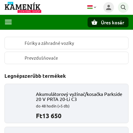
Üres kosár
Keresés
Fúriky a záhradné vozíky
Prevzdušňovače
Legnépszerűbb termékek
Akumulátorový vyžínač/kosačka Parkside
20 V PRTA 20-Li C3
do 48 hodín
(>5 db)
Ft13 650