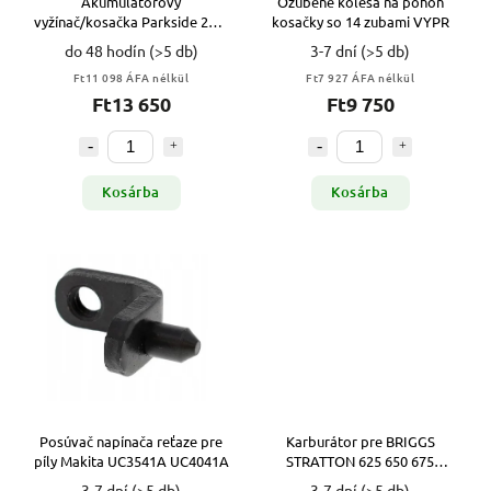
Akumulátorový
Ozubené kolesá na pohon
vyžínač/kosačka Parkside 20 V
kosačky so 14 zubami VYPR
PRTA 20-Li C3
do 48 hodín
(>5 db)
3-7 dní
(>5 db)
Ft11 098 ÁFA nélkül
Ft7 927 ÁFA nélkül
Ft13 650
Ft9 750
Kosárba
Kosárba
Posúvač napínača reťaze pre
Karburátor pre BRIGGS
píly Makita UC3541A UC4041A
STRATTON 625 650 675
QUANTUM VYPR
3-7 dní
(>5 db)
3-7 dní
(>5 db)