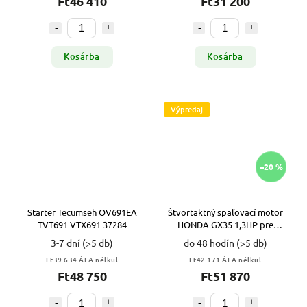
Ft46 410
Ft31 200
Kosárba
Kosárba
Výpredaj
–20 %
Starter Tecumseh OV691EA
Štvortaktný spaľovací motor
TVT691 VTX691 37284
HONDA GX35 1,3HP pre
záhradné kosy VYPR
3-7 dní
(>5 db)
do 48 hodín
(>5 db)
Ft39 634 ÁFA nélkül
Ft42 171 ÁFA nélkül
Ft48 750
Ft51 870