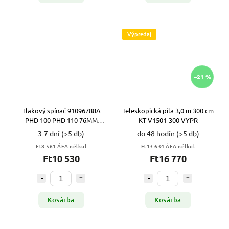
Výpredaj
–21 %
Tlakový spínač 91096788A
Teleskopická píla 3,0 m 300 cm
PHD 100 PHD 110 76MM
KT-V1501-300 VYPR
grizzly PARKSIDE VYPR
3-7 dní
(>5 db)
do 48 hodín
(>5 db)
Ft8 561 ÁFA nélkül
Ft13 634 ÁFA nélkül
Ft10 530
Ft16 770
Kosárba
Kosárba