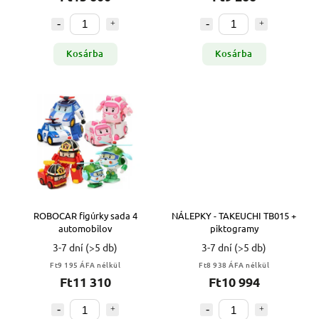
Kosárba
Kosárba
ROBOCAR figúrky sada 4
NÁLEPKY - TAKEUCHI TB015 +
automobilov
piktogramy
3-7 dní
(>5 db)
3-7 dní
(>5 db)
Ft9 195 ÁFA nélkül
Ft8 938 ÁFA nélkül
Ft11 310
Ft10 994