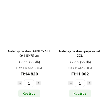
Nálepky na stenu MINECRAFT
Nálepky na stenu púpava veľ.
99 115x75 cm
XXL
3-7 dní
(>5 db)
3-7 dní
(>5 db)
Ft12 049 ÁFA nélkül
Ft8 945 ÁFA nélkül
Ft14 820
Ft11 002
Kosárba
Kosárba