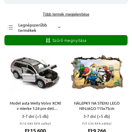
Több termék megjelenítése
Legnépszerűbb
termékek
Legolcsóbb elöl
Szűrő megnyitása
Legdrágább
ABC szerint
Model auta Welly Volvo XC90
NÁLEPKY NA STENU LEGO
v mierke 1:24 pre deti
NINJAGO 115x75cm
STRIEBORNÝ
3-7 dní
(>5 db)
3-7 dní
(>5 db)
Ft12 683 ÁFA nélkül
Ft7 533 ÁFA nélkül
Ft15 600
Ft9 266