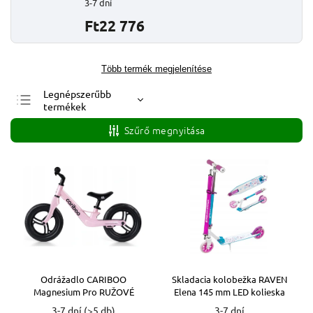
3-7 dní
Ft22 776
Több termék megjelenítése
Legnépszerűbb
termékek
Legolcsóbb elöl
Szűrő megnyitása
Legdrágább
ABC szerint
Odrážadlo CARIBOO
Skladacia kolobežka RAVEN
Magnesium Pro RUŽOVÉ
Elena 145 mm LED kolieska
3-7 dní
(>5 db)
3-7 dní