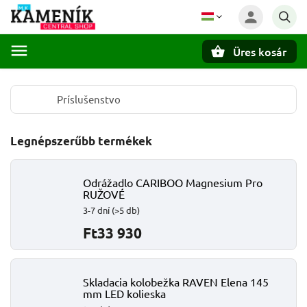
Üres kosár
Keresés
Príslušenstvo
Legnépszerűbb termékek
Odrážadlo CARIBOO Magnesium Pro
RUŽOVÉ
3-7 dní
(>5 db)
Ft33 930
Skladacia kolobežka RAVEN Elena 145
mm LED kolieska