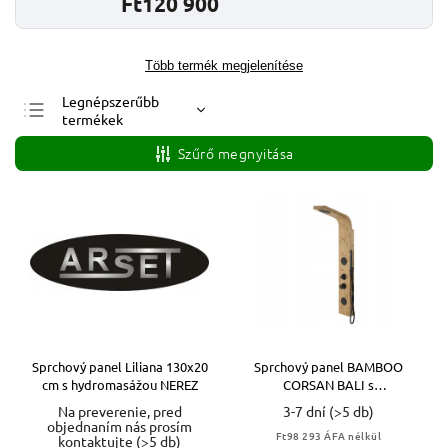
Ft120 900
Több termék megjelenítése
Legnépszerűbb
termékek
Legolcsóbb elöl
Szűrő megnyitása
Legdrágább
ABC szerint
Sprchový panel Liliana 130x20
Sprchový panel BAMBOO
cm s hydromasážou NEREZ
CORSAN BALI s
hydromasážou DREVENÝ
Na preverenie, pred
3-7 dní
(>5 db)
objednaním nás prosím
Ft98 293 ÁFA nélkül
kontaktujte
(>5 db)