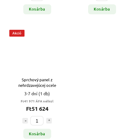
Kosárba
Kosárba
Akció
Sprchový panel z
nehrdzavejúcej ocele
3-7 dní
(1 db)
Ft41 971 ÁFA nélkül
Ft51 624
Kosárba