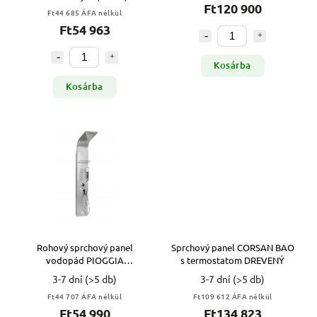
Ft120 900
Ft44 685 ÁFA nélkül
Ft54 963
Kosárba
Kosárba
Rohový sprchový panel
Sprchový panel CORSAN BAO
vodopád PIOGGIA
s termostatom DREVENÝ
150x22x7cm
3-7 dní
(>5 db)
3-7 dní
(>5 db)
Ft44 707 ÁFA nélkül
Ft109 612 ÁFA nélkül
Ft54 990
Ft134 823